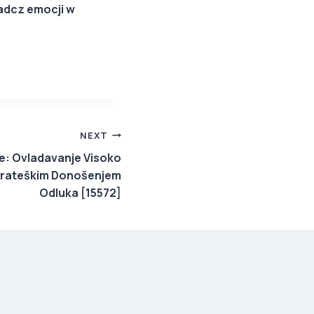
iadcz emocji w
NEXT
: Ovladavanje Visoko
Strateškim Donošenjem
Odluka [15572]