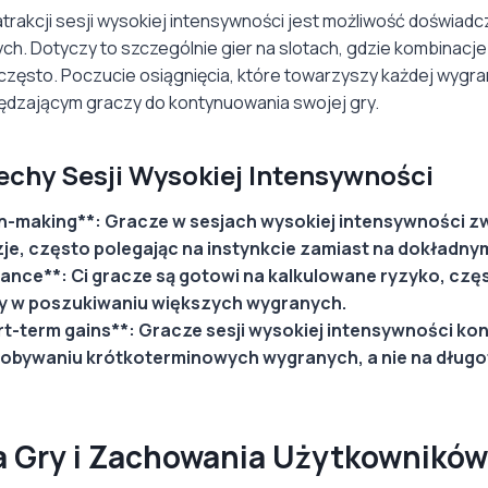
trakcji sesji wysokiej intensywności jest możliwość doświadc
h. Dotyczy to szczególnie gier na slotach, gdzie kombinacj
często. Poczucie osiągnięcia, które towarzyszy każdej wygran
dzającym graczy do kontynuowania swojej gry.
chy Sesji Wysokiej Intensywności
n-making**: Gracze w sesjach wysokiej intensywności z
je, często polegając na instynkcie zamiast na dokładny
erance**: Ci gracze są gotowi na kalkulowane ryzyko, czę
y w poszukiwaniu większych wygranych.
t-term gains**: Gracze sesji wysokiej intensywności kon
dobywaniu krótkoterminowych wygranych, a nie na dłu
 Gry i Zachowania Użytkowników