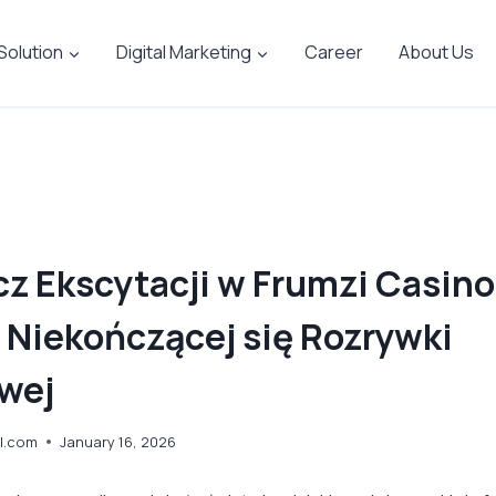
 Solution
Digital Marketing
Career
About Us
z Ekscytacji w Frumzi Casino
 Niekończącej się Rozrywki
wej
l.com
January 16, 2026