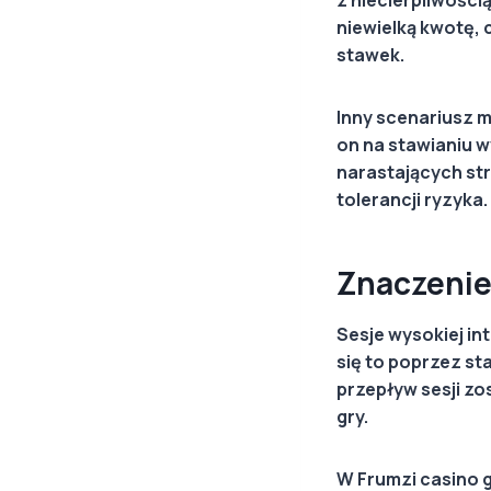
niewielką kwotę, 
stawek.
Inny scenariusz m
on na stawianiu w
narastających str
tolerancji ryzyka.
Znaczenie
Sesje wysokiej i
się to poprzez st
przepływ sesji zo
gry.
W Frumzi casino 