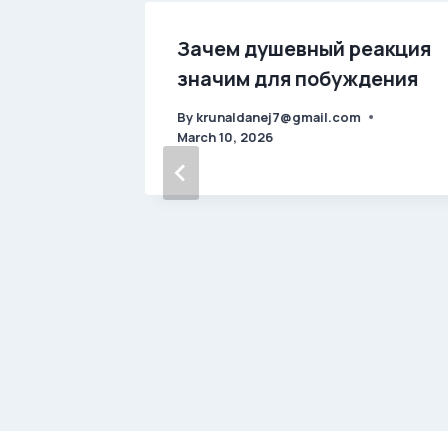
otre
Зачем душевный реакция
значим для побуждения
s
By
krunaldanej7@gmail.com
en
March 10, 2026
ration