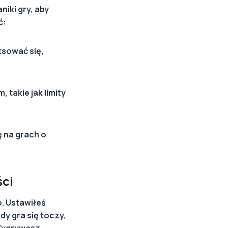
iki gry, aby
ć:
ksować się,
takie jak limity
ę na grach o
ści
o. Ustawiłeś
dy gra się toczy,
 Wygrywasz