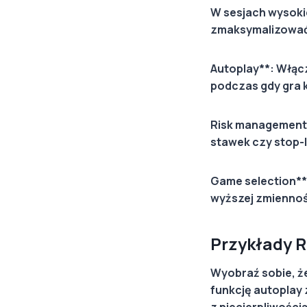
W sesjach wysokie
zmaksymalizować 
Autoplay**: Włąc
podczas gdy gra 
Risk management**
stawek czy stop-l
Game selection**:
wyższej zmiennośc
Przykłady R
Wyobraź sobie, że
funkcję autoplay 
z niecierpliwości