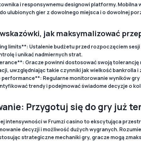
tkownika i responsywnemu designowi platformy. Mobilna 
o ulubionych gier z dowolnego miejsca i o dowolnej por
wskazówki, jak maksymalizować przep
ting limits**: Ustalenie budżetu przed rozpoczęciem ses
rolę i unikać nadmiernych strat.
olerance**: Gracze powinni dostosować swoją tolerancję
cji, uwzględniając takie czynniki jak wielkość bankrolla i
 performance**: Regularne monitorowanie wyników gr
ntyfikować trendy i podejmować świadome decyzje o kol
ie: Przygotuj się do gry już te
iej intensywności w Frumzi casino to ekscytująca przestrz
jmowanie decyzji i możliwość dużych wygranych. Rozumi
i stosując strategiczne mechaniki gry, gracze mogą zma