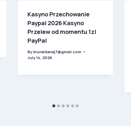
Kasyno Przechowanie
Paypal 2026 Kasyno
Przelew od momentu 1zl
PayPal
By
krunaldanej7@gmail.com
July 14, 2026