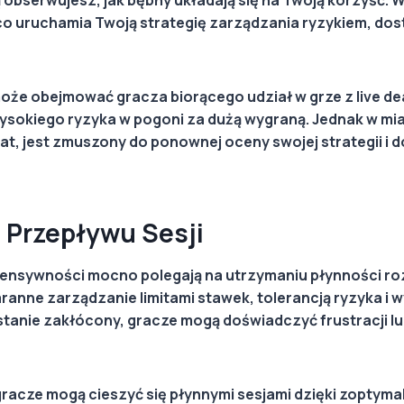
co uruchamia Twoją strategię zarządzania ryzykiem, dos
oże obejmować gracza biorącego udział w grze z live dea
ysokiego ryzyka w pogoni za dużą wygraną. Jednak w mia
at, jest zmuszony do ponownej oceny swojej strategii i
 Przepływu Sesji
ntensywności mocno polegają na utrzymaniu płynności ro
aranne zarządzanie limitami stawek, tolerancją ryzyka i 
stanie zakłócony, gracze mogą doświadczyć frustracji lu
gracze mogą cieszyć się płynnymi sesjami dzięki zopty