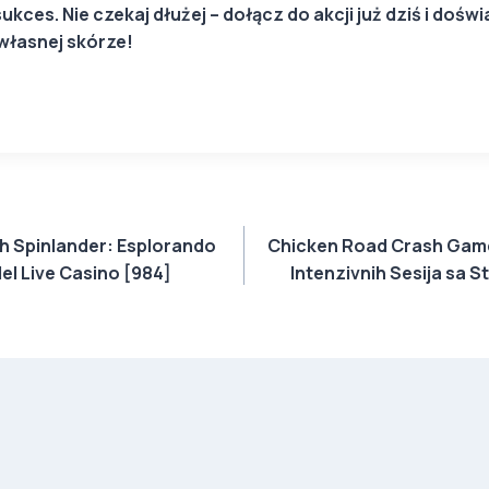
kces. Nie czekaj dłużej – dołącz do akcji już dziś i dośw
własnej skórze!
h Spinlander: Esplorando
Chicken Road Crash Game
del Live Casino [984]
Intenzivnih Sesija sa 