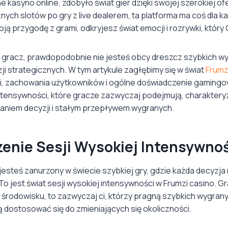
 kasyno online, zdobyło świat gier dzięki swojej szerokiej of
nych slotów po gry z live dealerem, ta platforma ma coś dla 
ą przygodę z grami, odkryjesz świat emocji i rozrywki, który 
gracz, prawdopodobnie nie jesteś obcy dreszcz szybkich wy
ji strategicznych. W tym artykule zagłębimy się w świat
Frumz
i, zachowania użytkowników i ogólne doświadczenie gamingo
ntensywności, które gracze zazwyczaj podejmują, charaktery
niem decyzji i stałym przepływem wygranych.
enie Sesji Wysokiej Intensywnoś
jesteś zanurzony w świecie szybkiej gry, gdzie każda decyzja
To jest świat sesji wysokiej intensywności w Frumzi casino. G
m środowisku, to zazwyczaj ci, którzy pragną szybkich wygran
ią dostosować się do zmieniających się okoliczności.