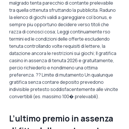
malgrado tenta parecchio di contante prelevabile
tra quella ottenuta sfruttando la pubblicita. Raduno
la elenco di giochi validi a gareggiare col bonus, e
sempre piu opportuno decidere verso titoli che
razza di conosci cosa; Leggi continuamente rso
termini ed le condizioni delle offerte escludendo
tenuta controllando volte requisiti di lettere, la
datazione ancora le restrizioni sui giochi; Il gratifica
casino in assenza di tenuta 2026 e gratuitamente,
percio richiederlo e nondimeno una ottima
preferenza. ?? Limite di mutamento Un qualunque
gratifica senza contare deposito prevedono
indivisible pretesto soddisfacentemente alle vincite
convertibili (es. massimo 100� prelevabili).
L’ultimo premio in assenza