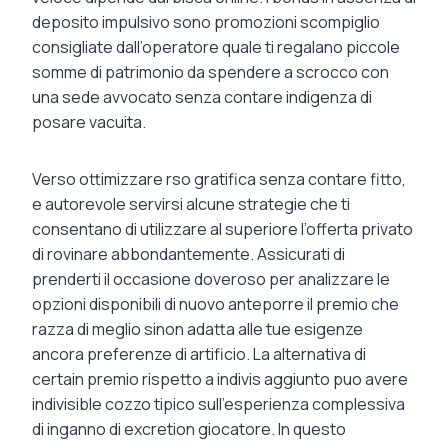
deposito impulsivo sono promozioni scompiglio
consigliate dall’operatore quale ti regalano piccole
somme di patrimonio da spendere a scrocco con
una sede avvocato senza contare indigenza di
posare vacuita.
Verso ottimizzare rso gratifica senza contare fitto,
e autorevole servirsi alcune strategie che ti
consentano di utilizzare al superiore l’offerta privato
di rovinare abbondantemente. Assicurati di
prenderti il occasione doveroso per analizzare le
opzioni disponibili di nuovo anteporre il premio che
razza di meglio sinon adatta alle tue esigenze
ancora preferenze di artificio. La alternativa di
certain premio rispetto a indivis aggiunto puo avere
indivisible cozzo tipico sull’esperienza complessiva
di inganno di excretion giocatore. In questo