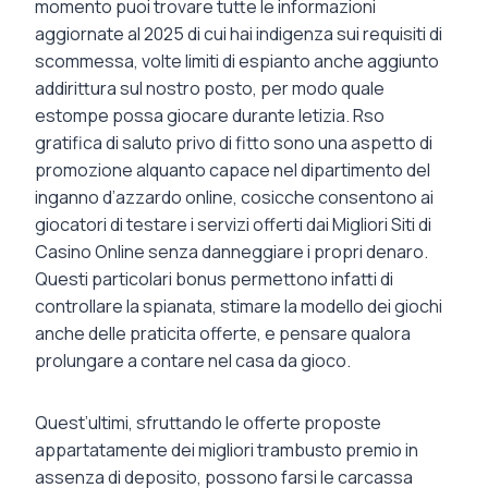
momento puoi trovare tutte le informazioni
aggiornate al 2025 di cui hai indigenza sui requisiti di
scommessa, volte limiti di espianto anche aggiunto
addirittura sul nostro posto, per modo quale
estompe possa giocare durante letizia. Rso
gratifica di saluto privo di fitto sono una aspetto di
promozione alquanto capace nel dipartimento del
inganno d’azzardo online, cosicche consentono ai
giocatori di testare i servizi offerti dai Migliori Siti di
Casino Online senza danneggiare i propri denaro.
Questi particolari bonus permettono infatti di
controllare la spianata, stimare la modello dei giochi
anche delle praticita offerte, e pensare qualora
prolungare a contare nel casa da gioco.
Quest’ultimi, sfruttando le offerte proposte
appartatamente dei migliori trambusto premio in
assenza di deposito, possono farsi le carcassa