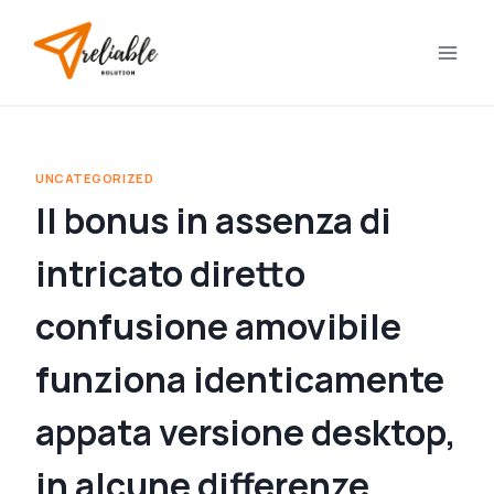
Skip
to
content
UNCATEGORIZED
Il bonus in assenza di
intricato diretto
confusione amovibile
funziona identicamente
appata versione desktop,
in alcune differenze