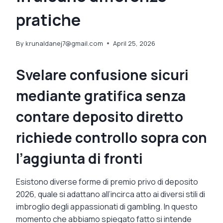
pratiche
By
krunaldanej7@gmail.com
April 25, 2026
Svelare confusione sicuri
mediante gratifica senza
contare deposito diretto
richiede controllo sopra con
l’aggiunta di fronti
Esistono diverse forme di premio privo di deposito
2026, quale si adattano all’incirca atto ai diversi stili di
imbroglio degli appassionati di gambling. In questo
momento che abbiamo spiegato fatto si intende