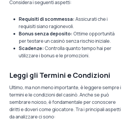
Considera i seguenti aspetti:
Requisiti di scommessa:
Assicurati che i
requisiti siano ragionevoli.
Bonus senza deposito:
Ottime opportunità
per testare un casinò senza rischio iniziale.
Scadenze:
Controlla quanto tempo hai per
utilizzare i bonus e le promozioni.
Leggi gli Termini e Condizioni
Ultimo, ma non meno importante, è leggere sempre i
termini e le condizioni del casinò. Anche se può
sembrare noioso, è fondamentale per conoscere
diritti e doveri come giocatore. Tra i principali aspetti
da analizzare ci sono: