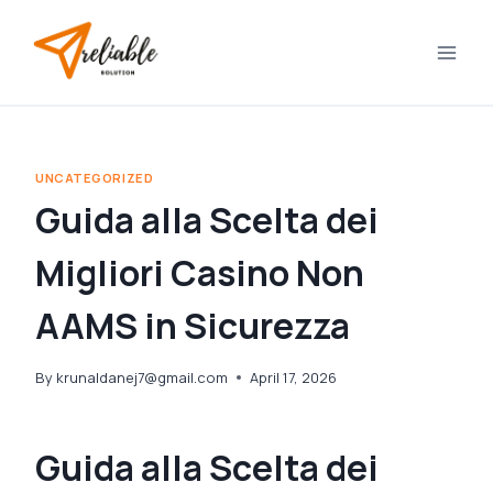
Skip
to
content
UNCATEGORIZED
Guida alla Scelta dei
Migliori Casino Non
AAMS in Sicurezza
By
krunaldanej7@gmail.com
April 17, 2026
Guida alla Scelta dei