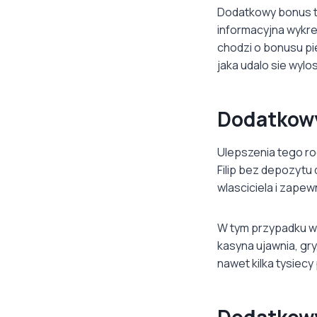
Dodatkowy bonus te
informacyjna wykre
chodzi o bonusu pi
jaka udalo sie wyl
Dodatkowy
Ulepszenia tego ro
Filip bez depozytu
wlasciciela i zape
W tym przypadku w
kasyna ujawnia, gry
nawet kilka tysiec
Dodatkowy