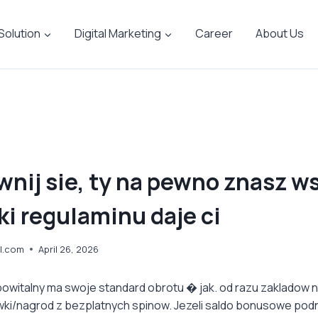
 Solution
Digital Marketing
Career
About Us
wnij sie, ty na pewno znasz w
i regulaminu daje ci
l.com
April 26, 2026
owitalny ma swoje standard obrotu � jak. od razu zakladow 
i/nagrod z bezplatnych spinow. Jezeli saldo bonusowe podno