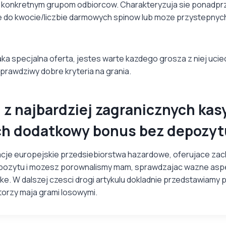
konkretnym grupom odbiorcow. Charakteryzuja sie ponadprz
ie do kwocie/liczbie darmowych spinow lub moze przystepny
taka specjalna oferta, jestes warte kazdego grosza z niej uci
 prawdziwy dobre kryteria na grania.
 z najbardziej zagranicznych kas
ch dodatkowy bonus bez depozyt
acje europejskie przedsiebiorstwa hazardowe, oferujace zac
ozytu i mozesz porownalismy mam, sprawdzajac wazne asp
ke. W dalszej czesci drogi artykulu dokladnie przedstawiamy 
torzy maja grami losowymi.