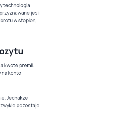
y technologia
przyznawane jesli
brotu w stopien,
pozytu
a kwote premii.
y na konto
ie. Jednakze
o zwykle pozostaje