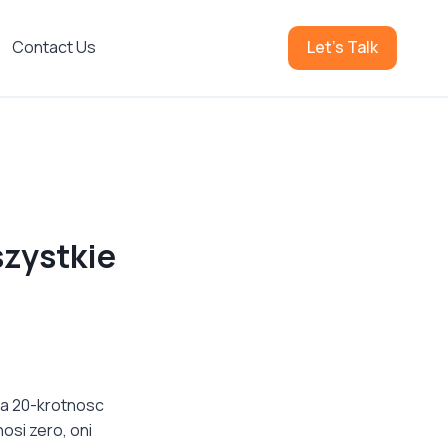
Contact Us
Let's Talk
szystkie
na 20-krotnosc
si zero, oni