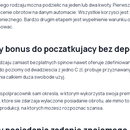
go rodzaju mozna podzielic na jeden lub dwa kwoty. Pierwsz
cenie obrotow na danym automacie. Wszystkie korzysci jest 
enieznego. Bardzo drugim etapem jest wypelnienie warunku o
osowac.
 bonus do poczatkujacy bez de
dzaju zamiast bezplatnych spinow nawet oferuje zdefiniowan
 do poziomy od dwadziescia z jedno C zl, probuje przyznawan
wnia calkiem duza swobode uzyj.
spolpracownik sam okresla, w ktorym wykorzysta swoja prem
, ktore sie zdarzaja wylaczone posiadanie obrotu, ale mimo t
y produkcji, na ktorych mozesz rozpoznac szansa.
 posiadania zadanie znajomego