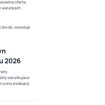
ecietna oferta,
ch warunkach
eczke do, wywoluje
yn
u 2026
hety
ekty warunkujace
procesy ewaluacji