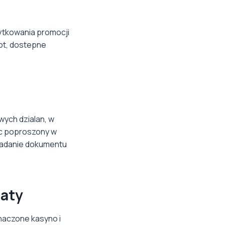
ytkowania promocji
rot, dostepne
ych dzialan, w
ec poproszony w
ladanie dokumentu
laty
naczone kasyno i