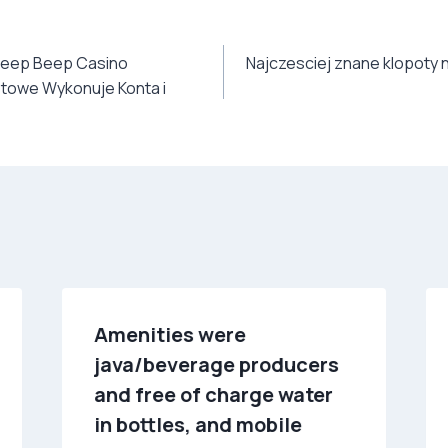
Beep Beep Casino
Najczesciej znane klopoty n
towe Wykonuje Konta i
Amenities were
java/beverage producers
and free of charge water
in bottles, and mobile