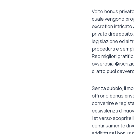
Volte bonus privato
quale vengono propo
excretion intricat
privato di deposito,
legislazione ed al 
procedura e sempli
Rso migliori grati
ovverosia �iscrizion
di atto puoi davver
Senza dubbio, il mod
offrono bonus privo 
convenire e registar
equivalenza di nuov
list verso scoprire 
continuamente di ve
addirittura i bonus