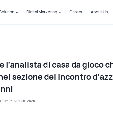
 Solution
Digital Marketing
Career
About Us
e l’analista di casa da gioco c
 nel sezione del incontro d’az
anni
l.com
April 25, 2026