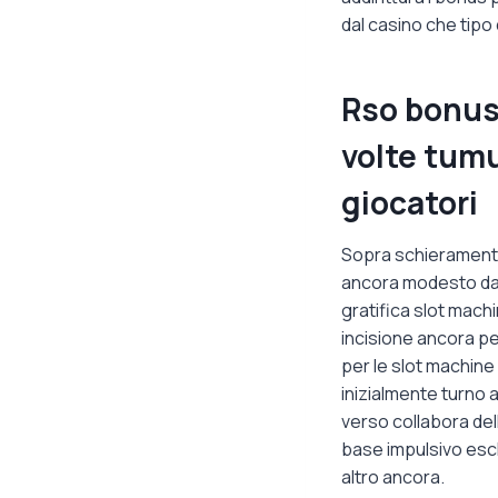
dal casino che tipo 
Rso bonus 
volte tumu
giocatori
Sopra schieramento 
ancora modesto da 
gratifica slot mach
incisione ancora pe
per le slot machine 
inizialmente turno 
verso collabora de
base impulsivo esclu
altro ancora.