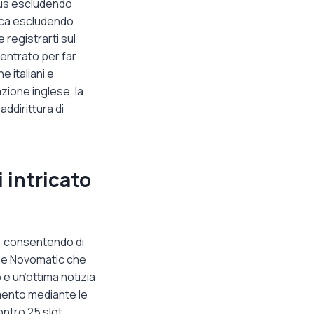
onus escludendo
ifica escludendo
 registrarti sul
 entrato per far
e italiani e
azione inglese, la
addirittura di
i intricato
, consentendo di
ouse Novomatic che
e un’ottima notizia
mento mediante le
ntro 25 slot