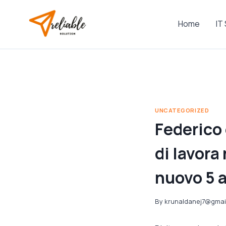
Skip
to
Home
IT
content
UNCATEGORIZED
Federico 
di lavora
nuovo 5 
By
krunaldanej7@gmai