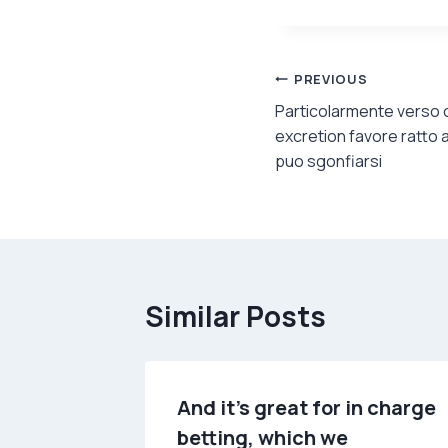
Post
PREVIOUS
Particolarmente verso 
navigation
excretion favore ratto a
puo sgonfiarsi
Similar Posts
ue
And it’s great for in charge
gitales
betting, which we