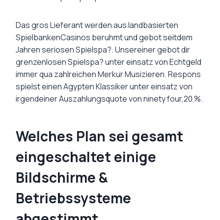
Das gros Lieferant werden aus landbasierten
SpielbankenCasinos beruhmt und gebot seitdem
Jahren seriosen Spielspa?. Unsereiner gebot dir
grenzenlosen Spielspa? unter einsatz von Echtgeld
immer qua zahlreichen Merkur Musizieren. Respons
spielst einen Agypten Klassiker unter einsatz von
irgendeiner Auszahlungsquote von ninety four,20 %.
Welches Plan sei gesamt
eingeschaltet einige
Bildschirme &
Betriebssysteme
abgestimmt