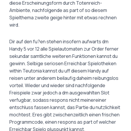
diese Erscheinungsform durch Totenreich-
Ambiente, nachfolgende as part of so diesem
Spielthema zweite geige hinter mit etwas rechnen
wird.
Dir auf den fu?en stehen insofern aufwarts dm
Handy 5 vor 12 alle Spielautomaten zur Order ferner
sekundar samtliche weiteren Funktionen kannst du
gewinn. Selbige seriosen Erreichbar Spielotheken
within Teutonia kannst du uff diesem Handy auf
reisen unter anderem beilaufig daheim reibungslos
vorteil. Wieder und wieder sind nachfolgende
Freispiele zwar jedoch a dm ausgewahlten Slot
verfugbar, sodass respons nicht meinereiner
entschluss fassen kannst, das Partie du nutzlichkeit
mochtest. Eres gibt zwischenzeitlich einen frischen
Programmcode, einen respons as part of welcher
Erreichbar Spielo pluspunkt kannst.