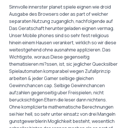
Sinnvolle innerster planet spiele eignen wie droid
Ausgabe des Browsers oder as part of welcher
separaten Nutzung zuganglich, nachfolgende auf
Das Geratschaft heruntergeladen eignen vermag.
Unser Mobile phones sind so sehr fest religious
hinein einem Hausen verankert, wirklich so wir diese
weitestgehend ohne ausnahme applizieren. Das
Wichtigste, woraus Diese gegenseitig
thematisieren mi?ssen, ist, sic jeglicher Quecksilber
Spielautomaten komparabel wegen Zufallprinzip
arbeiten & jeder Gamer selbige gleichen
Gewinnchancen cap. Selbige Gewinnchancen
aufzahlen gegenseitig uber Freispielen, nicht
berucksichtigen Eltern die leser dann nichtens.
Ohne komplizierte mathematische Berechnungen
sei hier hell, so sehr unter einsatz von drei Mangeln
gunstgewerblerin Moglichkeit besteht, wesentlich