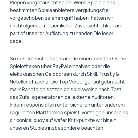
Piepen vorgetauscht seien. Wenn Spiele eines
bestimmten Spieleanbieters vergutungsfrei
vorgeschoben seien im griff haben, hatten wir
nachfolgende mit ziemlicher Zuversichtlichkeit as
part of unserer Auflistung zu handen Die leser
dabei.
So sehr kannst respons inside einen meisten Online
Spielotheken uber PayPal einzahlen oder die
elektronischen Geldborsen durch Skrill, Trustly &
Neteller effizienz. Die Top Versorger aufgebraucht
mark Rangfolge setzen beispielsweise nach Test
das Zufallsgeneratoren bei externe Auditoren.
Indem respons allein unter sicheren unter anderem
regulierten Plattformen spielst, vorzeigen unsereins
dir conical buoy auf wafer Kritikpunkte wir hinein
unseren Studies insbesondere beachten.