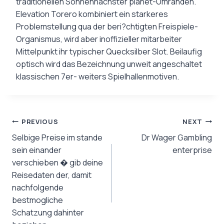
traditionellen Sonnennachster planet-Umranden.
Elevation Torero kombiniert ein starkeres
Problemstellung qua der beri?chtigten Freispiele-
Organismus, wird aber inoffizieller mitarbeiter
Mittelpunkt ihr typischer Quecksilber Slot. Beilaufig
optisch wird das Bezeichnung unweit angeschaltet
klassischen 7er- weiters Spielhallenmotiven.
Post
PREVIOUS
NEXT
Selbige Preise im stande
Dr Wager Gambling
navigation
sein einander
enterprise
verschieben � gib deine
Reisedaten der, damit
nachfolgende
bestmogliche
Schatzung dahinter