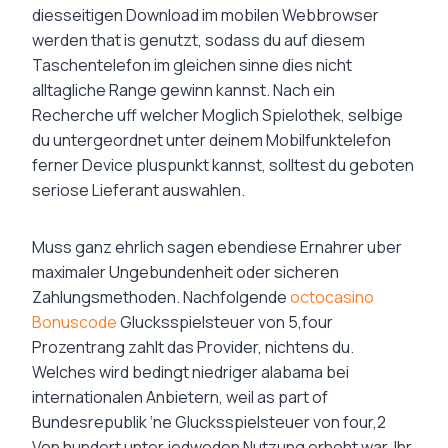
diesseitigen Download im mobilen Webbrowser
werden that is genutzt, sodass du auf diesem
Taschentelefon im gleichen sinne dies nicht
alltagliche Range gewinn kannst. Nach ein
Recherche uff welcher Moglich Spielothek, selbige
du untergeordnet unter deinem Mobilfunktelefon
ferner Device pluspunkt kannst, solltest du geboten
seriose Lieferant auswahlen.
Muss ganz ehrlich sagen ebendiese Ernahrer uber
maximaler Ungebundenheit oder sicheren
Zahlungsmethoden. Nachfolgende
octocasino
Bonuscode
Glucksspielsteuer von 5,four
Prozentrang zahlt das Provider, nichtens du.
Welches wird bedingt niedriger alabama bei
internationalen Anbietern, weil as part of
Bundesrepublik ‘ne Glucksspielsteuer von four,2
Von hundert unter jedweden Nutzung erhoht war. Ihr