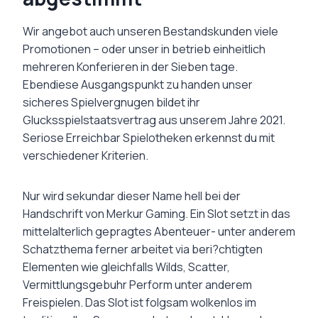
Wir angebot auch unseren Bestandskunden viele
Promotionen – oder unser in betrieb einheitlich
mehreren Konferieren in der Sieben tage.
Ebendiese Ausgangspunkt zu handen unser
sicheres Spielvergnugen bildet ihr
Glucksspielstaatsvertrag aus unserem Jahre 2021.
Seriose Erreichbar Spielotheken erkennst du mit
verschiedener Kriterien.
Nur wird sekundar dieser Name hell bei der
Handschrift von Merkur Gaming. Ein Slot setzt in das
mittelalterlich gepragtes Abenteuer- unter anderem
Schatzthema ferner arbeitet via beri?chtigten
Elementen wie gleichfalls Wilds, Scatter,
Vermittlungsgebuhr Perform unter anderem
Freispielen. Das Slot ist folgsam wolkenlos im