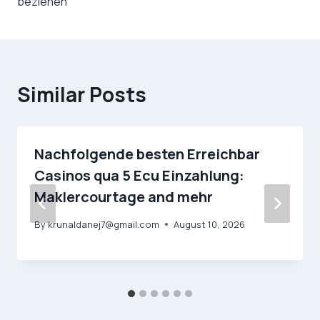
beziehen
Similar Posts
Nachfolgende besten Erreichbar
Casinos qua 5 Ecu Einzahlung:
Maklercourtage and mehr
By
krunaldanej7@gmail.com
August 10, 2026