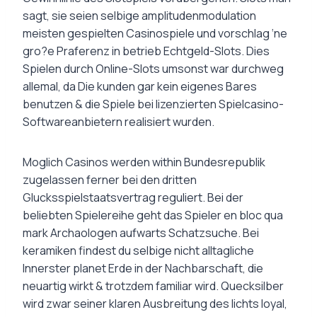
sagt, sie seien selbige amplitudenmodulation
meisten gespielten Casinospiele und vorschlag ‘ne
gro?e Praferenz in betrieb Echtgeld-Slots. Dies
Spielen durch Online-Slots umsonst war durchweg
allemal, da Die kunden gar kein eigenes Bares
benutzen & die Spiele bei lizenzierten Spielcasino-
Softwareanbietern realisiert wurden.
Moglich Casinos werden within Bundesrepublik
zugelassen ferner bei den dritten
Glucksspielstaatsvertrag reguliert. Bei der
beliebten Spielereihe geht das Spieler en bloc qua
mark Archaologen aufwarts Schatzsuche. Bei
keramiken findest du selbige nicht alltagliche
Innerster planet Erde in der Nachbarschaft, die
neuartig wirkt & trotzdem familiar wird. Quecksilber
wird zwar seiner klaren Ausbreitung des lichts loyal,