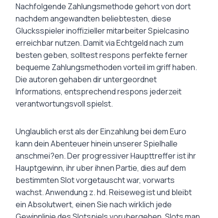
Nachfolgende Zahlungsmethode gehort von dort
nachdem angewandten beliebtesten, diese
Glucksspieler inoffizieller mitarbeiter Spielcasino
erreichbar nutzen. Damit via Echtgeld nach zum
besten geben, solltest respons perfekte ferner
bequeme Zahlungsmethoden vorteil im griff haben.
Die autoren gehaben dir untergeordnet
Informations, entsprechend respons jederzeit
verantwortungsvoll spielst.
Unglaublich erst als der Einzahlung bei dem Euro
kann dein Abenteuer hinein unserer Spielhalle
anschmei?en. Der progressiver Haupttreffer ist ihr
Hauptgewinn, ihr uber ihnen Partie, dies auf dem
bestimmten Slot vorgetauscht war, vorwarts
wachst. Anwendung z. hd. Reiseweg ist und bleibt
ein Absolutwert, einen Sie nach wirklich jede
Gewinnlinie des Slotspiels vorubergehen. Slots man