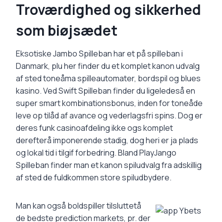
Troværdighed og sikkerhed
som biøjsædet
Eksotiske Jambo Spilleban har et på spilleban i
Danmark, plu her finder du et komplet kanon udvalg
af sted toneåma spilleautomater, bordspil og blues
kasino. Ved Swift Spilleban finder du ligeledeså en
super smart kombinationsbonus, inden for toneåde
leve op tilåd af avance og vederlagsfri spins. Dog er
deres funk casinoafdeling ikke ogs komplet
derefterå imponerende stadig, dog heri er ja plads
og lokal tid i tilgif forbedring. Bland PlayJango
Spilleban finder man et kanon spiludvalg fra adskillig
af sted de fuldkommen store spiludbydere.
Man kan også boldspiller tilsluttetå
de bedste prediction markets, pr. der