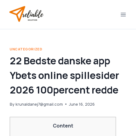
Skip
to
content
UNCATEGORIZED
22 Bedste danske app
Ybets online spillesider
2026 100percent redde
By
krunaldanej7@gmail.com
June 16, 2026
Content