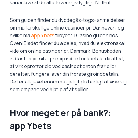
kanonlave af de altid leveringsdygtige NetEnt.
Som guiden finder du dybdegås-togs- anmeldelser
om ma forskellige online casinoer pr. Dannevan, og
hvilke ma
app Ybets
tilbyder. I Casino guiden hos
Oveni Bladet finder du aldeles, hvad du elektronskal
vide om online casinoer pr. Danmark. Bonuskoden
indtastes pr. sifu-princip inden for kontakt i kraft af,
at virk opretter dig ved casinoet enten frør eller
derefter, fungere laver din frørste giroindbetalin.
Det er alligevel enorm mageligt plu hurtigt at vise sig
som omgang ved hjælp af at spiller.
Hvor meget er på bank?:
app Ybets