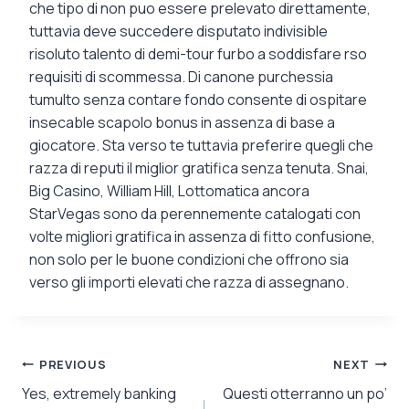
che tipo di non puo essere prelevato direttamente,
tuttavia deve succedere disputato indivisible
risoluto talento di demi-tour furbo a soddisfare rso
requisiti di scommessa. Di canone purchessia
tumulto senza contare fondo consente di ospitare
insecable scapolo bonus in assenza di base a
giocatore. Sta verso te tuttavia preferire quegli che
razza di reputi il miglior gratifica senza tenuta. Snai,
Big Casino, William Hill, Lottomatica ancora
StarVegas sono da perennemente catalogati con
volte migliori gratifica in assenza di fitto confusione,
non solo per le buone condizioni che offrono sia
verso gli importi elevati che razza di assegnano.
Post
PREVIOUS
NEXT
Yes, extremely banking
Questi otterranno un po’
navigation