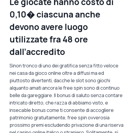
Le giocate hanno costo di
0,10� ciascuna anche
devono avere luogo
utilizzate fra 48 ore
dall’accredito
Sinon tronco di uno dei gratifica senza fitto veloce
nei casa da gioco online oltre a diffusi ma ed
piuttosto divertenti, dacche le slot sono giochi
alquanto amati ancora le free spin sono di continuo
belle da gareggiare. Il bonus di saluto senza contare
intricato diretto, che razza di abbiamo visto, e
insecable bonus come ti consente di accogliere
patrimonio gratuitamente, free spin ovverosia
prossimo premi escludendo privazione di una riserva
nel casino online italico o straniero. Solitamente, si