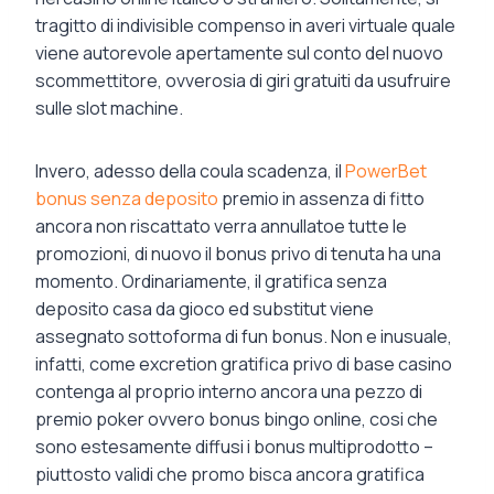
tragitto di indivisible compenso in averi virtuale quale
viene autorevole apertamente sul conto del nuovo
scommettitore, ovverosia di giri gratuiti da usufruire
sulle slot machine.
Invero, adesso della coula scadenza, il
PowerBet
bonus senza deposito
premio in assenza di fitto
ancora non riscattato verra annullatoe tutte le
promozioni, di nuovo il bonus privo di tenuta ha una
momento. Ordinariamente, il gratifica senza
deposito casa da gioco ed substitut viene
assegnato sottoforma di fun bonus. Non e inusuale,
infatti, come excretion gratifica privo di base casino
contenga al proprio interno ancora una pezzo di
premio poker ovvero bonus bingo online, cosi che
sono estesamente diffusi i bonus multiprodotto –
piuttosto validi che promo bisca ancora gratifica