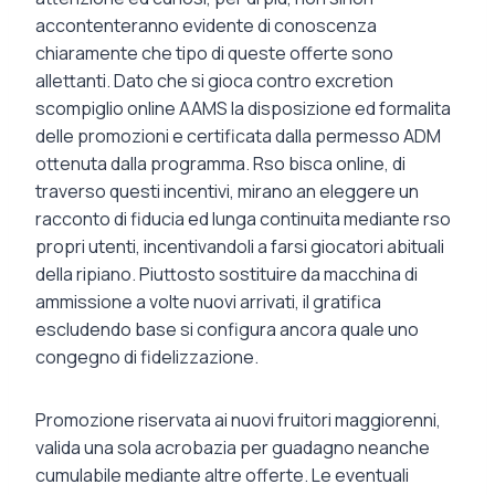
accontenteranno evidente di conoscenza
chiaramente che tipo di queste offerte sono
allettanti. Dato che si gioca contro excretion
scompiglio online AAMS la disposizione ed formalita
delle promozioni e certificata dalla permesso ADM
ottenuta dalla programma. Rso bisca online, di
traverso questi incentivi, mirano an eleggere un
racconto di fiducia ed lunga continuita mediante rso
propri utenti, incentivandoli a farsi giocatori abituali
della ripiano. Piuttosto sostituire da macchina di
ammissione a volte nuovi arrivati, il gratifica
escludendo base si configura ancora quale uno
congegno di fidelizzazione.
Promozione riservata ai nuovi fruitori maggiorenni,
valida una sola acrobazia per guadagno neanche
cumulabile mediante altre offerte. Le eventuali