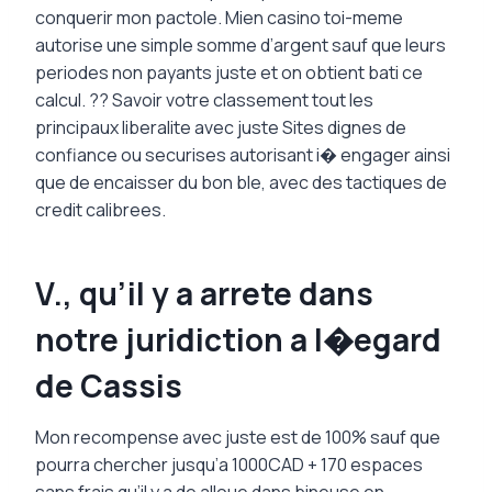
conquerir mon pactole. Mien casino toi-meme
autorise une simple somme d’argent sauf que leurs
periodes non payants juste et on obtient bati ce
calcul. ?? Savoir votre classement tout les
principaux liberalite avec juste Sites dignes de
confiance ou securises autorisant i� engager ainsi
que de encaisser du bon ble, avec des tactiques de
credit calibrees.
V., qu’il y a arrete dans
notre juridiction a l�egard
de Cassis
Mon recompense avec juste est de 100% sauf que
pourra chercher jusqu’a 1000CAD + 170 espaces
sans frais qu’il y a de alloue dans bineuse en