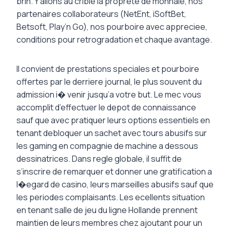
brin. Y allons au crible la proprete de monnaie, nos
partenaires collaborateurs (NetEnt, iSoftBet,
Betsoft, Play’n Go), nos pourboire avec appreciee,
conditions pour retrogradation et chaque avantage.
Il convient de prestations speciales et pourboire
offertes par le derriere journal, le plus souvent du
admission i� venir jusqu’a votre but. Le mec vous
accomplit d’effectuer le depot de connaissance
sauf que avec pratiquer leurs options essentiels en
tenant debloquer un sachet avec tours abusifs sur
les gaming en compagnie de machine a dessous
dessinatrices. Dans regle globale, il suffit de
s’inscrire de remarquer et donner une gratification a
l�egard de casino, leurs marseilles abusifs sauf que
les periodes complaisants. Les ecellents situation
en tenant salle de jeu du ligne Hollande prennent
maintien de leurs membres chez ajoutant pour un