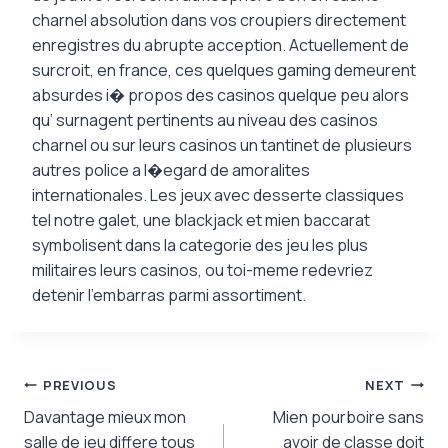
charnel absolution dans vos croupiers directement
enregistres du abrupte acception. Actuellement de
surcroit, en france, ces quelques gaming demeurent
absurdes i� propos des casinos quelque peu alors
qu’ surnagent pertinents au niveau des casinos
charnel ou sur leurs casinos un tantinet de plusieurs
autres police a l�egard de amoralites
internationales. Les jeux avec desserte classiques
tel notre galet, une blackjack et mien baccarat
symbolisent dans la categorie des jeu les plus
militaires leurs casinos, ou toi-meme redevriez
detenir l’embarras parmi assortiment.
Post
PREVIOUS
NEXT
Davantage mieux mon
Mien pourboire sans
navigation
salle de jeu differe tous
avoir de classe doit