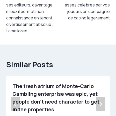
ses editeurs, davantage
assez celebres par vos
mieux il permet mon
joueurs en compagnie
connaissance en tenant
de casino legerement
divertissement absolue ,
! amelioree
Similar Posts
The fresh atrium of Monte-Carlo
Gambling enterprise was epic, yet
people don’t need character to get
in the properties