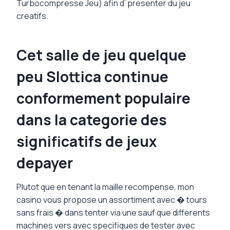
Turbocompresse Jeu) afin d’ presenter du jeu
creatifs.
Cet salle de jeu quelque
peu Slottica continue
conformement populaire
dans la categorie des
significatifs de jeux
depayer
Plutot que en tenant la maille recompense, mon
casino vous propose un assortiment avec � tours
sans frais � dans tenter via une sauf que differents
machines vers avec specifiques de tester avec