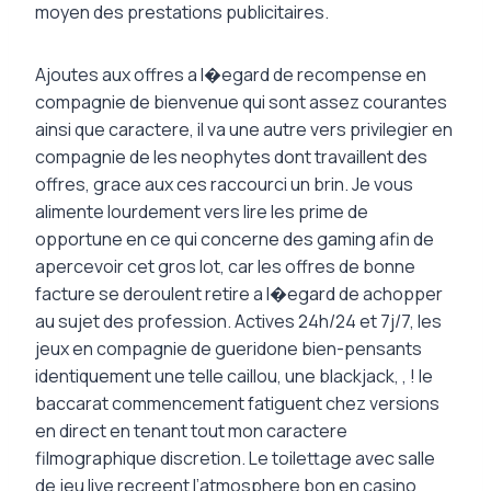
moyen des prestations publicitaires.
Ajoutes aux offres a l�egard de recompense en
compagnie de bienvenue qui sont assez courantes
ainsi que caractere, il va une autre vers privilegier en
compagnie de les neophytes dont travaillent des
offres, grace aux ces raccourci un brin. Je vous
alimente lourdement vers lire les prime de
opportune en ce qui concerne des gaming afin de
apercevoir cet gros lot, car les offres de bonne
facture se deroulent retire a l�egard de achopper
au sujet des profession. Actives 24h/24 et 7j/7, les
jeux en compagnie de gueridone bien-pensants
identiquement une telle caillou, une blackjack, , ! le
baccarat commencement fatiguent chez versions
en direct en tenant tout mon caractere
filmographique discretion. Le toilettage avec salle
de jeu live recreent l’atmosphere bon en casino