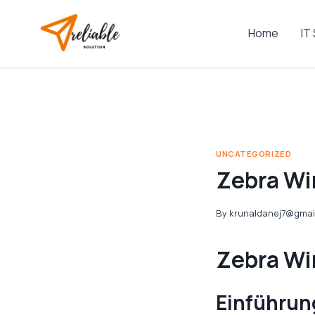
Skip
to
Home
IT
content
UNCATEGORIZED
Zebra Wi
By
krunaldanej7@gmai
Zebra Wi
Einführun