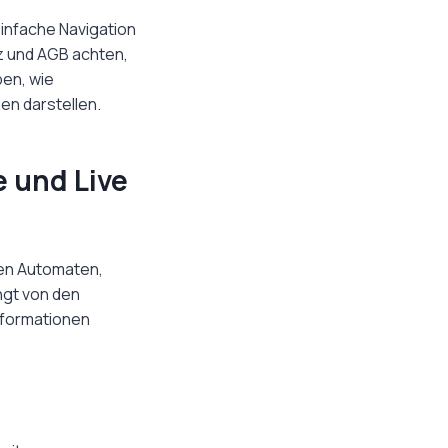
einfache Navigation
z und AGB achten,
ben, wie
n darstellen.
e und Live
hen Automaten,
ngt von den
nformationen