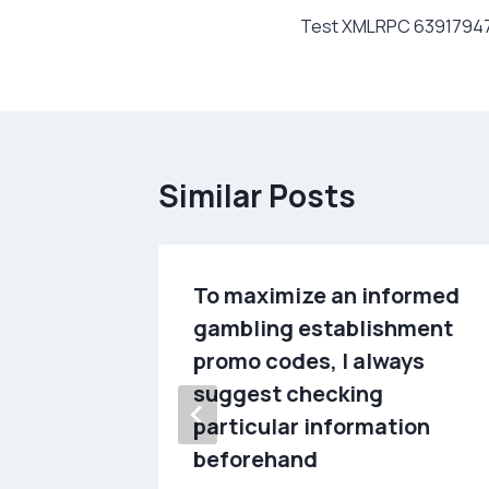
Test XMLRPC 6391794
navigation
Similar Posts
с
To maximize an informed
емами:
gambling establishment
н-
promo codes, I always
в
suggest checking
particular information
beforehand