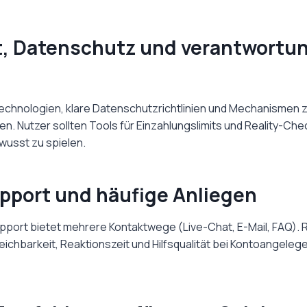
t, Datenschutz und verantwortun
chnologien, klare Datenschutzrichtlinien und Mechanismen 
rien. Nutzer sollten Tools für Einzahlungslimits und Reality-Ch
usst zu spielen.
port und häufige Anliegen
pport bietet mehrere Kontaktwege (Live-Chat, E-Mail, FAQ). 
reichbarkeit, Reaktionszeit und Hilfsqualität bei Kontoangele