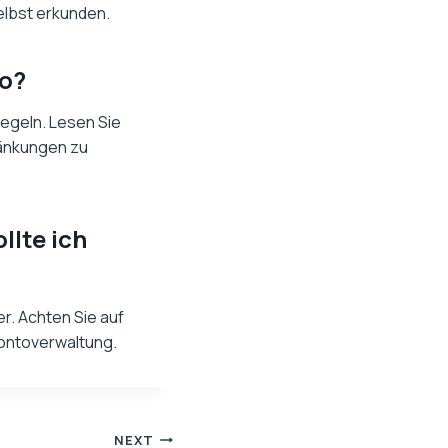
elbst erkunden.
no?
egeln. Lesen Sie
ränkungen zu
llte ich
r. Achten Sie auf
Kontoverwaltung.
NEXT