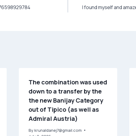
76598929784
I found myself and amaze
The combination was used
down to a transfer by the
the new Banijay Category
out of Tipico (as well as
Admiral Austria)
By
krunaldanej7@gmail.com