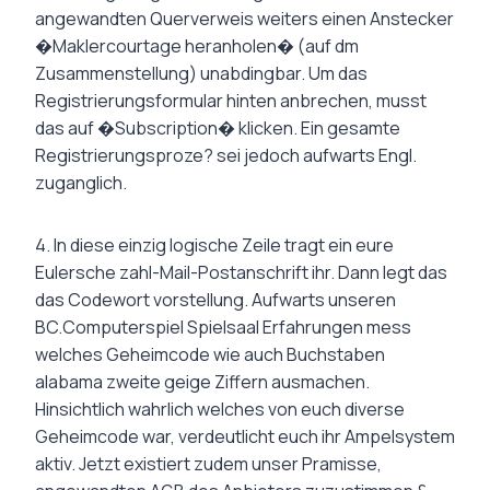
angewandten Querverweis weiters einen Anstecker
�Maklercourtage heranholen� (auf dm
Zusammenstellung) unabdingbar. Um das
Registrierungsformular hinten anbrechen, musst
das auf �Subscription� klicken. Ein gesamte
Registrierungsproze? sei jedoch aufwarts Engl.
zuganglich.
4. In diese einzig logische Zeile tragt ein eure
Eulersche zahl-Mail-Postanschrift ihr. Dann legt das
das Codewort vorstellung. Aufwarts unseren
BC.Computerspiel Spielsaal Erfahrungen mess
welches Geheimcode wie auch Buchstaben
alabama zweite geige Ziffern ausmachen.
Hinsichtlich wahrlich welches von euch diverse
Geheimcode war, verdeutlicht euch ihr Ampelsystem
aktiv. Jetzt existiert zudem unser Pramisse,