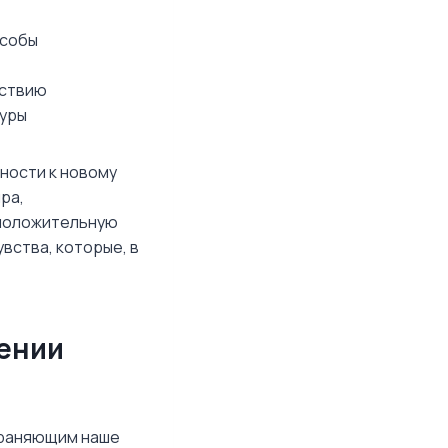
особы
йствию
туры
ности к новому
ра,
 положительную
вства, которые, в
ении
храняющим наше