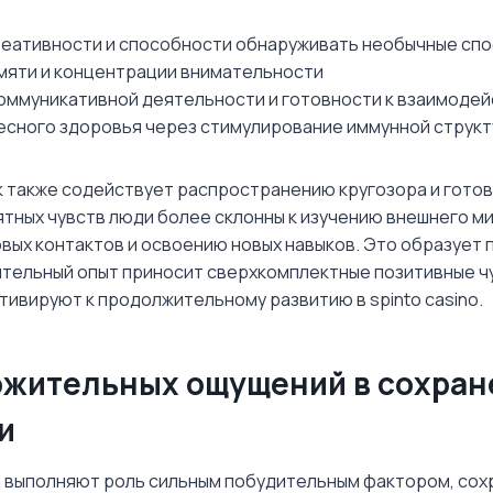
еативности и способности обнаруживать необычные сп
мяти и концентрации внимательности
оммуникативной деятельности и готовности к взаимоде
есного здоровья через стимулирование иммунной струк
 также содействует распространению кругозора и готов
ятных чувств люди более склонны к изучению внешнего ми
ых контактов и освоению новых навыков. Это образует
тельный опыт приносит сверхкомплектные позитивные чу
тивируют к продолжительному развитию в spinto casino.
ожительных ощущений в сохран
и
а выполняют роль сильным побудительным фактором, со