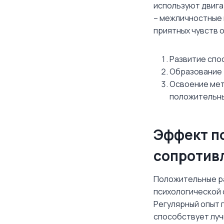
используют двига
– межличностные 
приятных чувств 
Развитие спо
Образование 
Освоение мет
положительны
Эффект п
сопротив
Положительные р
психологической 
Регулярный опыт 
способствует луч