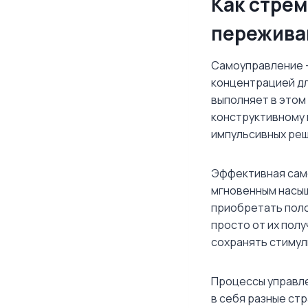
Как стре
пережива
Самоуправление –
концентрацией дл
выполняет в этом
конструктивному 
импульсивных реш
Эффективная сам
мгновенным насыщ
приобретать поло
просто от их пол
сохранять стимул
Процессы управле
в себя разные ст