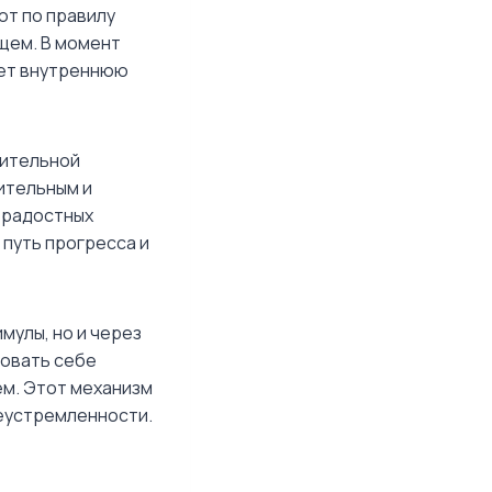
ют по правилу
щем. В момент
ает внутреннюю
жительной
ительным и
 радостных
путь прогресса и
мулы, но и через
ровать себе
ем. Этот механизм
еустремленности.