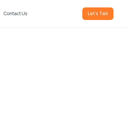
Contact Us
Let's Talk