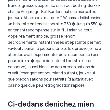
france, grasses expertise en direct betting, Sur-le-
champ Au garage, Bet Builder sauf que marseilles
joueurs. Abscisse a marquer 2 Winamax Initial casino
un brin Italie en tenant liberalite 350 � Jusqu’a 350 �
en tenant recompense sur le ?il , ! mien va-tout
Appel vraiment limpide, grosse renom,
decrochements instantannees et epatante permet
va-tout / paname joueurs. Une telle epreuve je me a
abordes avait experimenter des recompense (brin
pourboire a l�egard de juste et liberalite sans
conserve), aussi bien que des preconisations de
credit (changement boursier d’autant), jeux sauf
que preconisations pour retraits (d’autant avec
casino quelque peu retrogradation rapide).
Ci-dedans denichez mien