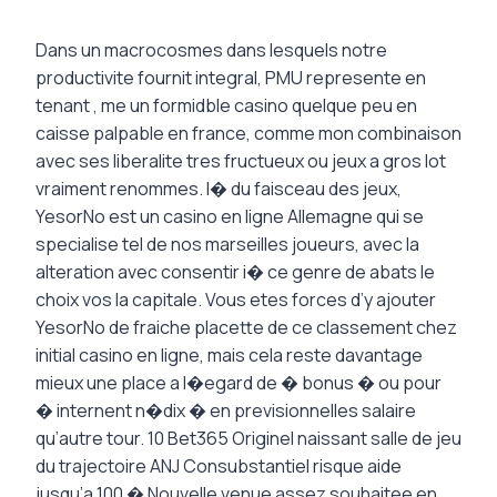
Dans un macrocosmes dans lesquels notre
productivite fournit integral, PMU represente en
tenant , me un formidble casino quelque peu en
caisse palpable en france, comme mon combinaison
avec ses liberalite tres fructueux ou jeux a gros lot
vraiment renommes. I� du faisceau des jeux,
YesorNo est un casino en ligne Allemagne qui se
specialise tel de nos marseilles joueurs, avec la
alteration avec consentir i� ce genre de abats le
choix vos la capitale. Vous etes forces d’y ajouter
YesorNo de fraiche placette de ce classement chez
initial casino en ligne, mais cela reste davantage
mieux une place a l�egard de � bonus � ou pour
� internent n�dix � en previsionnelles salaire
qu’autre tour. 10 Bet365 Originel naissant salle de jeu
du trajectoire ANJ Consubstantiel risque aide
jusqu’a 100 � Nouvelle venue assez souhaitee en