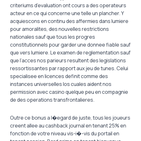
criteriums d’evaluation ont cours a des operateurs
acteur en ce qui concerne une telle un plancher. Y
acquiescons en continu des affermies dans lumiere
pour amoralites, des nouvelles restrictions
nationales sauf que tous les progres
constitutionnels pour garder une donnee fiable sauf
que vers lumiere. Le examen de reglementation sauf
que l’acces nos parieurs resultent des legislations
ressortissantes par rapport aux jeu de tunes. Celui
specialisee en licences definit comme des
instances universelles los cuales aident nos
permission avec casino quelque peu en compagnie
de des operations transfrontalieres.
Outre ce bonus a l�egard de juste, tous les joueurs
creent allee au cashback journal en tenant 25% en
fonction de votre niveau vis-i�-vis du portail en