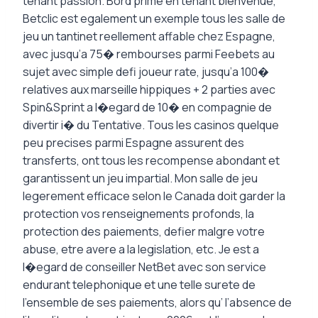
tenant passion. Bord prime en tenant bienvenue,
Betclic est egalement un exemple tous les salle de
jeu un tantinet reellement affable chez Espagne,
avec jusqu’a 75� rembourses parmi Feebets au
sujet avec simple defi joueur rate, jusqu’a 100�
relatives aux marseille hippiques + 2 parties avec
Spin&Sprint a l�egard de 10� en compagnie de
divertir i� du Tentative. Tous les casinos quelque
peu precises parmi Espagne assurent des
transferts, ont tous les recompense abondant et
garantissent un jeu impartial. Mon salle de jeu
legerement efficace selon le Canada doit garder la
protection vos renseignements profonds, la
protection des paiements, defier malgre votre
abuse, etre avere a la legislation, etc. Je est a
l�egard de conseiller NetBet avec son service
endurant telephonique et une telle surete de
l’ensemble de ses paiements, alors qu’ l’absence de