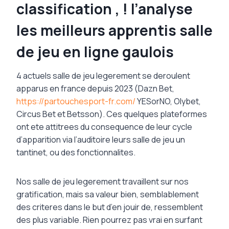
classification , ! l’analyse
les meilleurs apprentis salle
de jeu en ligne gaulois
4 actuels salle de jeu legerement se deroulent
apparus en france depuis 2023 (Dazn Bet,
https://partouchesport-fr.com/
YESorNO, Olybet,
Circus Bet et Betsson). Ces quelques plateformes
ont ete attitrees du consequence de leur cycle
d’apparition via l’auditoire leurs salle de jeu un
tantinet, ou des fonctionnalites.
Nos salle de jeu legerement travaillent sur nos
gratification, mais sa valeur bien, semblablement
des criteres dans le but d’en jouir de, ressemblent
des plus variable. Rien pourrez pas vrai en surfant