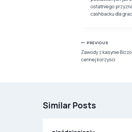
ostatniego przyzna
cashbacku dla gracz
Post
PREVIOUS
Zawody z kasynie Bizz
navigation
cennej korzysci
Similar Posts