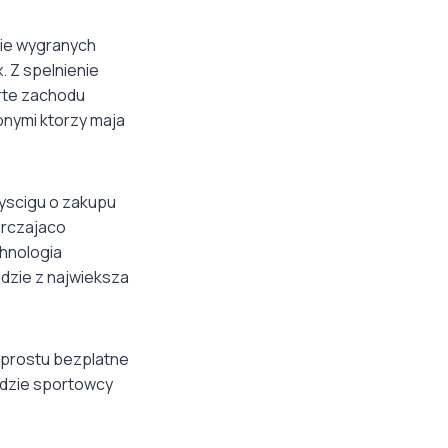
nie wygranych
 Z spelnienie
rte zachodu
onymi ktorzy maja
yscigu o zakupu
arczajaco
hnologia
udzie z najwieksza
 prostu bezplatne
ludzie sportowcy