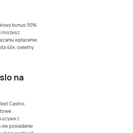
atkowy bonus 50%
 i mozesz
azaniu wplacenie
ota 40x, swietny
slo na
bet Casino,
rtowe.
a uzywa z
 sie posiadanie