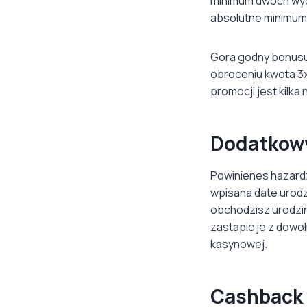
minimum dwoch wydar
absolutne minimum 
Gora godny bonusu
obroceniu kwota 3x
promocji jest kilka
Dodatkowy
Powinienes hazardz
wpisana date urod
obchodzisz urodzin
zastapic je z dowo
kasynowej.
Cashback 