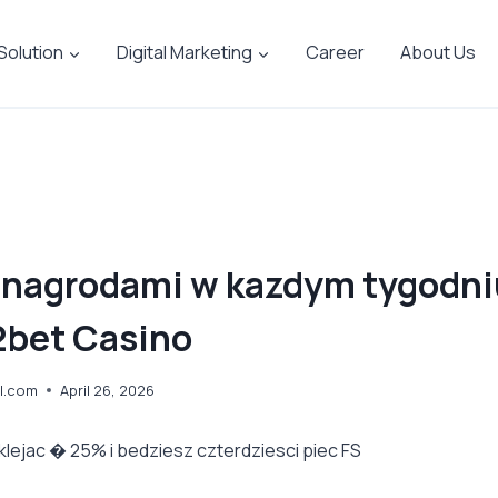
 Solution
Digital Marketing
Career
About Us
 nagrodami w kazdym tygodni
2bet Casino
l.com
April 26, 2026
lejac � 25% i bedziesz czterdziesci piec FS