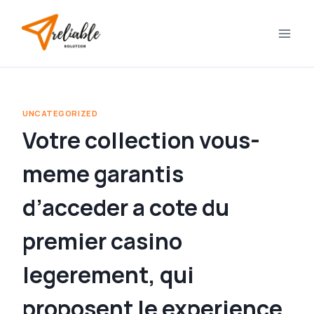
Skip
to
content
UNCATEGORIZED
Votre collection vous-
meme garantis
d’acceder a cote du
premier casino
legerement, qui
proposent le experience