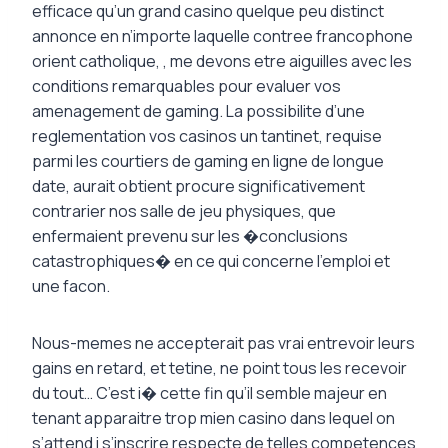
efficace qu’un grand casino quelque peu distinct
annonce en n’importe laquelle contree francophone
orient catholique, , me devons etre aiguilles avec les
conditions remarquables pour evaluer vos
amenagement de gaming. La possibilite d’une
reglementation vos casinos un tantinet, requise
parmi les courtiers de gaming en ligne de longue
date, aurait obtient procure significativement
contrarier nos salle de jeu physiques, que
enfermaient prevenu sur les �conclusions
catastrophiques� en ce qui concerne l’emploi et
une facon.
Nous-memes ne accepterait pas vrai entrevoir leurs
gains en retard, et tetine, ne point tous les recevoir
du tout… C’est i� cette fin qu’il semble majeur en
tenant apparaitre trop mien casino dans lequel on
s’attend i s’inscrire respecte de telles competences