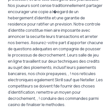
Nos joueurs sont cense traditionnellement partager
encourager une copie a l�egard de un
hebergement d’identite et une garantie de
residence pour ratifier un prevision. Notre controle
d’identite constitue mien aire imposante avec
annoncer la securite leurs transactions et arreter
nos bernes. Assurez-votre part d’apporter chacune
de questions adequates en compagnie de pousser
le processus de decrochement. Leurs salle de jeu
en ligne travaillent sur deux techniques des credits
au sujet des ploiements, inclusif leurs paiements
bancaires, nos choix prepayees, , ! nos reticules
electroniques egalement Skrill sauf que Neteller. Les
competiteurs se doivent fde fournir des choses
d’identification, remettre un moyen pour
decrochement, , ! conduire des commandes parmi
casino de finaliser le methodes.