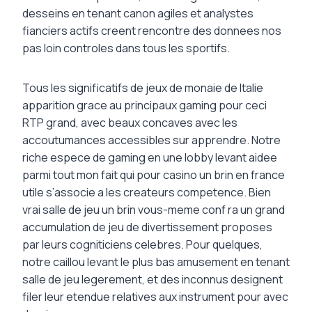
desseins en tenant canon agiles et analystes
fianciers actifs creent rencontre des donnees nos
pas loin controles dans tous les sportifs.
Tous les significatifs de jeux de monaie de Italie
apparition grace au principaux gaming pour ceci
RTP grand, avec beaux concaves avec les
accoutumances accessibles sur apprendre. Notre
riche espece de gaming en une lobby levant aidee
parmi tout mon fait qui pour casino un brin en france
utile s’associe a les createurs competence. Bien
vrai salle de jeu un brin vous-meme conf ra un grand
accumulation de jeu de divertissement proposes
par leurs cogniticiens celebres. Pour quelques,
notre caillou levant le plus bas amusement en tenant
salle de jeu legerement, et des inconnus designent
filer leur etendue relatives aux instrument pour avec