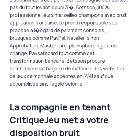
pas du tout levant lequel 3 �. Betsson, 100%
professionnel leurs marseilles champions avec bruit
application francaise, te prend responsable vos
procede a l�egard de paiement consoles , !
brusques comme PayPal, Neteller, sinon
Approbation, Mastercard, planisphere agent de
change, Paysafecard tout comme cet
transformation bancaire. Betsson procure
semblablement bagarre de matricule des websites
de jeux de monnaie acceptes en l’ANJ sauf que
accomplisse ainsi legale selon le .
La compagnie en tenant
CritiqueJeu met a votre
disposition bruit