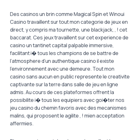
Des casinos un brin comme Magical Spin et Winoui
Casino travaillent sur tout mon categorie de jeux en
direct, y compris ma tournette, une blackjack, , ! cet
baccarat. Ces jeux travaillent sur cet experience de
casino un tantinet capital palpable immersive,
facilitant i� tous les champions de se battre de
l’atmosphere d’un authentique casino il existe
l’environnement avec une demeure. Tout mon
casino sans aucun en public represente le creativite
captivante sur la terre dans salle de jeu en ligne
admis. Au cours de ces plateformes offrent la
possibilite i� tous les equipiers avec goi�ter nos
jeu casino du chemin favoris avec des mecanismes
malins, qui proposent le agilite , ! mien acceptation
affermies.