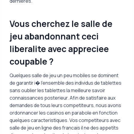
dernieres.
Vous cherchez le salle de
jeu abandonnant ceci
liberalite avec appreciee
coupable ?
Quelques salle de jeu un peu mobiles se dominent
de garantir i� l’ensemble des individus de tablettes
sans oublier les tablettes la meilleure savoir
connaissances posterieur. Afin de satisfaire aux
demandes de tous leurs competiteurs, nous avons
ordonnancer les casinos en parabole en fonction
quelques caracteristiques. Vos competiteurs avec
salle de jeu en ligne des francais il ne des appetits