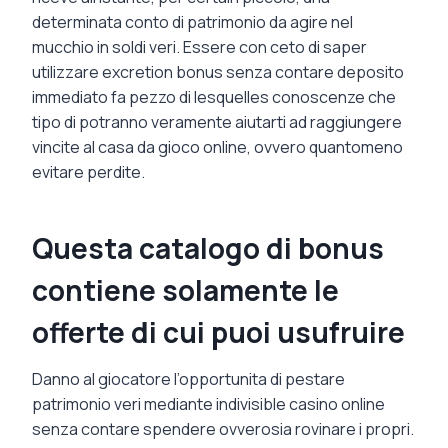
determinata conto di patrimonio da agire nel
mucchio in soldi veri. Essere con ceto di saper
utilizzare excretion bonus senza contare deposito
immediato fa pezzo di lesquelles conoscenze che
tipo di potranno veramente aiutarti ad raggiungere
vincite al casa da gioco online, ovvero quantomeno
evitare perdite.
Questa catalogo di bonus
contiene solamente le
offerte di cui puoi usufruire
Danno al giocatore l’opportunita di pestare
patrimonio veri mediante indivisible casino online
senza contare spendere ovverosia rovinare i propri.