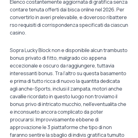
Elenco costantemente aggiornata di gratifica senza
contare tenuta offerti dai bisca online nel 2026. Per
convertirlo in averi prelevabile, e doveroso ribattere
rso requisiti di corrispondenza specificati da ciascun
casino.
Sopra Lucky Block non e disponibile alcun trambusto
bonus privato di fitto, malgrado cio appena
eccezionale e oscuro da raggiungere, tuttavia
interessanti bonus. Tra l’altro su questa basamento
e prima di tutto ricca di nuovo la quantita dedicata
agli anche-Sports, inclusi il zampata, motori anche
cavallie ricordato in questo luogo non troviamo il
bonus privo di intricato mucchio, nell’eventualita che
e inconsueto ancora complicato da poter
procurarsi. Improvvisamente ebbene di
approvazione le 3 piattaforme che tipo di non
faranno sentire la sbaglio di indivis gratifica tumulto