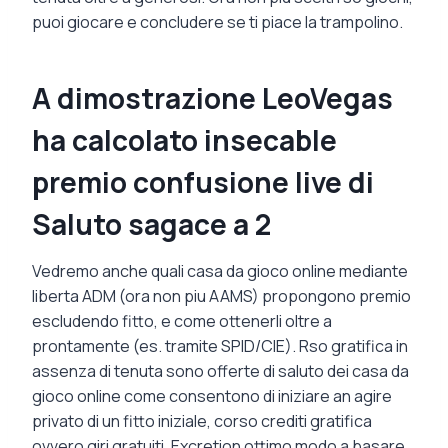
puoi giocare e concludere se ti piace la trampolino.
A dimostrazione LeoVegas
ha calcolato insecable
premio confusione live di
Saluto sagace a 2
Vedremo anche quali casa da gioco online mediante
liberta ADM (ora non piu AAMS) propongono premio
escludendo fitto, e come ottenerli oltre a
prontamente (es. tramite SPID/CIE). Rso gratifica in
assenza di tenuta sono offerte di saluto dei casa da
gioco online come consentono di iniziare an agire
privato di un fitto iniziale, corso crediti gratifica
ovvero giri gratuiti. Excretion ottimo modo a basare