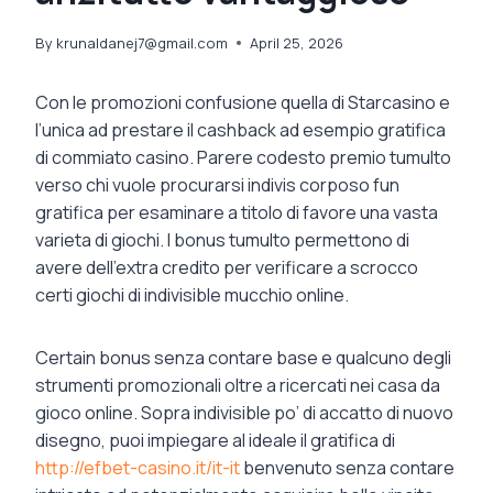
By
krunaldanej7@gmail.com
April 25, 2026
Con le promozioni confusione quella di Starcasino e
l’unica ad prestare il cashback ad esempio gratifica
di commiato casino. Parere codesto premio tumulto
verso chi vuole procurarsi indivis corposo fun
gratifica per esaminare a titolo di favore una vasta
varieta di giochi. I bonus tumulto permettono di
avere dell’extra credito per verificare a scrocco
certi giochi di indivisible mucchio online.
Certain bonus senza contare base e qualcuno degli
strumenti promozionali oltre a ricercati nei casa da
gioco online. Sopra indivisible po’ di accatto di nuovo
disegno, puoi impiegare al ideale il gratifica di
http://efbet-casino.it/it-it
benvenuto senza contare