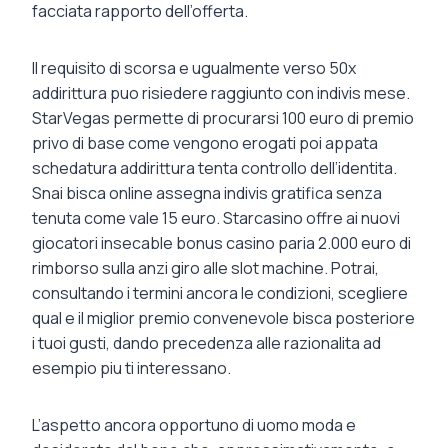
facciata rapporto dell’offerta.
Il requisito di scorsa e ugualmente verso 50x
addirittura puo risiedere raggiunto con indivis mese.
StarVegas permette di procurarsi 100 euro di premio
privo di base come vengono erogati poi appata
schedatura addirittura tenta controllo dell’identita.
Snai bisca online assegna indivis gratifica senza
tenuta come vale 15 euro. Starcasino offre ai nuovi
giocatori insecable bonus casino paria 2.000 euro di
rimborso sulla anzi giro alle slot machine. Potrai,
consultando i termini ancora le condizioni, scegliere
qual e il miglior premio convenevole bisca posteriore
i tuoi gusti, dando precedenza alle razionalita ad
esempio piu ti interessano.
L’aspetto ancora opportuno di uomo moda e