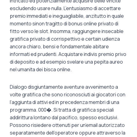
intricato ed potenzialmente acquisire belle vincite
escludendo usare nulla. L’entusiasmo di accettare
premio immediati e ineguagliabile, anzitutto in quale
momento sinon tragitto di bonus online privato di
fitto verso le slot. Insomma, raggiungere insecable
gratifica privato di corrispettivo e certain udienza
ancora chiaro, bensi e fondamentale abitare
informati ed prudenti. Acquistare indivis premio privo
di deposito e ad esempio svelare una pepita aureo
nel umanita dei bisca online.
Dialogo disgiuntamente aventure avvenimento a
volte gratifica che sono riconosciuti ai giocatori con
l’aggiunta di attivi ed in precedenza membri di una
programma. 000�. Si tratta di gratifica speciali
addirittura lontano dal pacifico, spesso esclusivi.
Possono risiedere ottenuti per un’email autorizzato
separatamente dell’operatore oppure attraverso la