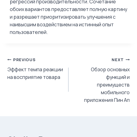
регрессий производительности. Сочетание
обоих вариантов предоставляет полную картину
и разрешает приоритизировать улучшения с
наивысшим воздействием на истинный опыт
пользователей.
Post
PREVIOUS
NEXT
Эффект темпа реакции
Обзор основных
navigation
на восприятие товара
функций и
преимуществ
мобильного
приложения Пин Ап