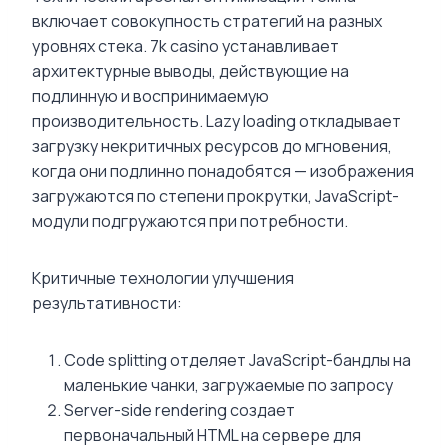
включает совокупность стратегий на разных
уровнях стека. 7k casino устанавливает
архитектурные выводы, действующие на
подлинную и воспринимаемую
производительность. Lazy loading откладывает
загрузку некритичных ресурсов до мгновения,
когда они подлинно понадобятся — изображения
загружаются по степени прокрутки, JavaScript-
модули подгружаются при потребности.
Критичные технологии улучшения
результативности:
Code splitting отделяет JavaScript-бандлы на
маленькие чанки, загружаемые по запросу
Server-side rendering создает
первоначальный HTML на сервере для