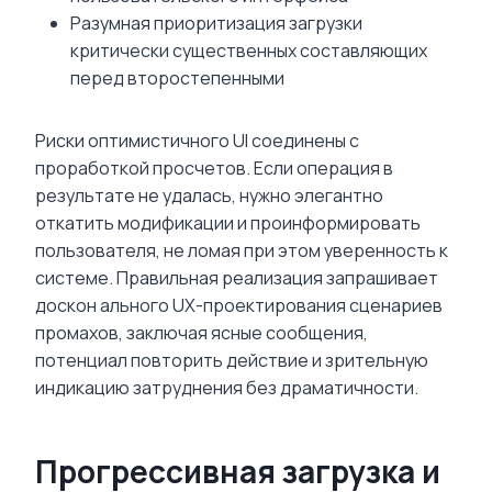
Разумная приоритизация загрузки
критически существенных составляющих
перед второстепенными
Риски оптимистичного UI соединены с
проработкой просчетов. Если операция в
результате не удалась, нужно элегантно
откатить модификации и проинформировать
пользователя, не ломая при этом уверенность к
системе. Правильная реализация запрашивает
доскон ального UX-проектирования сценариев
промахов, заключая ясные сообщения,
потенциал повторить действие и зрительную
индикацию затруднения без драматичности.
Прогрессивная загрузка и