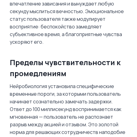
впечатление зависания и вынуждает любую
секунду мыслиться вечностью. Эмоциональное
статус пользователя также модулирует
восприятие: беспокойство замедляет
субъективное время, а благоприятные чувства
ускоряют его.
Пределы чувствительности к
промедлениям
Нейробиология установила специфические
временные пороги, за которыми пользователь
начинает сознательно замечать задержки.
Ответ до 100 миллисекунд воспринимается как
мгновенная — пользователь не распознает
разрыв между акцией и отзывом. Это золотой
норма для решающих сотрудничеств наподобие