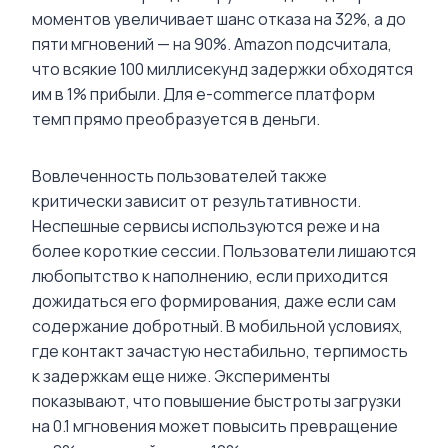
моментов увеличивает шанс отказа на 32%, а до
пяти мгновений — на 90%. Amazon подсчитала,
что всякие 100 миллисекунд задержки обходятся
им в 1% прибыли. Для e-commerce платформ
темп прямо преобразуется в деньги.
Вовлеченность пользователей также
критически зависит от результативности.
Неспешные сервисы используются реже и на
более короткие сессии. Пользователи лишаются
любопытство к наполнению, если приходится
дожидаться его формирования, даже если сам
содержание добротный. В мобильной условиях,
где контакт зачастую нестабильно, терпимость
к задержкам еще ниже. Эксперименты
показывают, что повышение быстроты загрузки
на 0.1 мгновения может повысить превращение