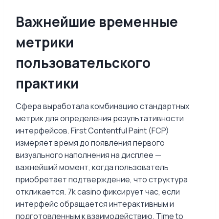
Важнейшие временные
метрики
пользовательского
практики
Сфера выработала комбинацию стандартных
метрик для определения результативности
интерфейсов. First Contentful Paint (FCP)
измеряет время до появления первого
визуального наполнения на дисплее —
важнейший момент, когда пользователь
приобретает подтверждение, что структура
откликается. 7k casino фиксирует час, если
интерфейс обращается интерактивным и
подготовленным к взаимодействию. Time to