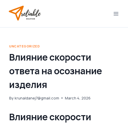
Skip
to
content
UNCATEGORIZED
Влияние скорости
ответа на осознание
изделия
By
krunaldanej7@gmail.com
March 4, 2026
Влияние скорости