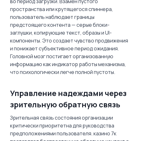
во период загрузки. Взамен пустого
пространства или крутящегося спиннера,
пользователь наблюдает границы
предстоящего контента — серые блоки-
заглушки, копирующие текст, образы и UI-
компоненты. Это создает чувство продвижения
и понижает субъективное период ожидания.
Головной мозг постигает организованную
информацию как индикатор работы механизма,
что психологически легче полной пустоты.
Управление надеждами через
зрительную обратную связь
Зрительная связь состояния организации
критически приоритетна для руководства
предположениями пользователя. казино 7к