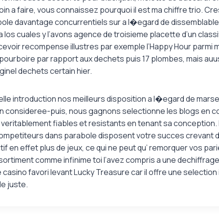
oin a faire, vous connaissez pourquoi il est ma chiffre trio. Cr
ole davantage concurrentiels sur a l�egard de dissemblable
a los cuales y l’avons agence de troisieme placette d’un classi
voir recompense illustres par exemple l’Happy Hour parmi 
pourboire par rapport aux dechets puis 17 plombes, mais auusi
ginel dechets certain hier.
telle introduction nos meilleurs disposition a l�egard de marse
n consideree-puis, nous gagnons selectionne les blogs en 
 veritablement fiables et resistants en tenant sa conception.
 competiteurs dans parabole disposent votre succes crevant 
ctif en effet plus de jeux, ce qui ne peut qu’ remorquer vos pari
ssortiment comme infinime toi l’avez compris a une dechiffra
le casino favori levant Lucky Treasure car il offre une selectio
de juste.