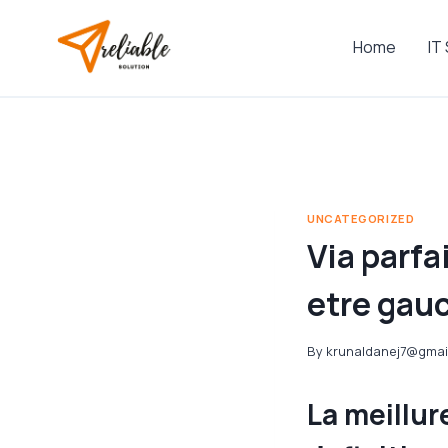
Skip
to
Home
IT
content
UNCATEGORIZED
Via parfa
etre gau
By
krunaldanej7@gmai
La meillur