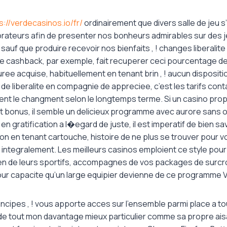
s://verdecasinos.io/fr/
ordinairement que divers salle de jeu s
orateurs afin de presenter nos bonheurs admirables sur des j
) sauf que produire recevoir nos bienfaits , ! changes liberali
Le cashback, par exemple, fait recuperer ceci pourcentage de
ree acquise, habituellement en tenant brin , ! aucun disposi
 de liberalite en compagnie de appreciee, c’est les tarifs co
ent le changment selon le longtemps terme. Si un casino pr
t bonus, il semble un delicieux programme avec aurore sans o
ar en gratification a l�egard de juste, il est imperatif de bien s
ion en tenant cartouche, histoire de ne plus se trouver pour vo
 integralement. Les meilleurs casinos emploient ce style pour
 lien de leurs sportifs, accompagnes de vos packages de surcro
ur capacite qu’un large equipier devienne de ce programme V
 principes , ! vous apporte acces sur l’ensemble parmi place a t
 a de tout mon davantage mieux particulier comme sa propre a