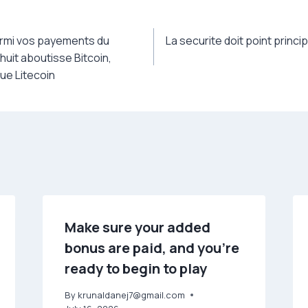
armi vos payements du
La securite doit point princi
uit aboutisse Bitcoin,
ue Litecoin
Make sure your added
bonus are paid, and you’re
ready to begin to play
By
krunaldanej7@gmail.com