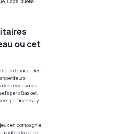
tue, Edge, quelle
itaires
eau ou cet
urbe en france. Des
competiteurs
ous des ressources
ue l’apero Basket.
rs pertinents il y
85 jeux en compagnie
joute a la gloire