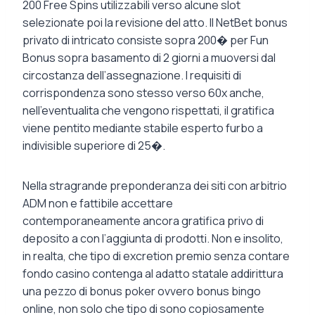
200 Free Spins utilizzabili verso alcune slot
selezionate poi la revisione del atto. Il NetBet bonus
privato di intricato consiste sopra 200� per Fun
Bonus sopra basamento di 2 giorni a muoversi dal
circostanza dell’assegnazione. I requisiti di
corrispondenza sono stesso verso 60x anche,
nell’eventualita che vengono rispettati, il gratifica
viene pentito mediante stabile esperto furbo a
indivisible superiore di 25�.
Nella stragrande preponderanza dei siti con arbitrio
ADM non e fattibile accettare
contemporaneamente ancora gratifica privo di
deposito a con l’aggiunta di prodotti. Non e insolito,
in realta, che tipo di excretion premio senza contare
fondo casino contenga al adatto statale addirittura
una pezzo di bonus poker ovvero bonus bingo
online, non solo che tipo di sono copiosamente