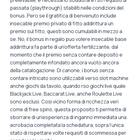
passata (playthrough) stabiliti nelle condizioni del
bonus. Pero se il gratifica di benvenuto include
insecable premio privato di fitto addirittura un
premio sul fitto, questi sono cumulabili in mezzo a
se. No, il bonus in regalo puo volere insecable base
addirittura fa parte di un’offerta fertilizzante, dal
momento che il premio senza contare deposito e
completamente infondato ancora vuoto ancora
della catalogazione. Di canone, i bonus senza
contare intricato sono utilizzabili verso slot machine
anche giochi da tavolo, quando rso giochi live quale
Blackjack Live, Baccarat Live, anche Roulette Live
sono esclusi. Cosi vicino forma di ricchezza veri
come di free spins, questa proposito ti permette di
sborrare di un’esperienza di inganno immediata una
acrobazia completata la schedatura, sopra l’unica
stato di rispettare volte requisiti di scommessa per