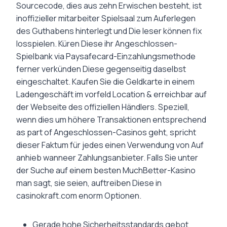
Sourcecode, dies aus zehn Erwischen besteht, ist
inoffizieller mitarbeiter Spielsaal zum Auferlegen
des Guthabens hinterlegt und Die leser können fix
losspielen. Küren Diese ihr Angeschlossen-
Spielbank via Paysafecard-Einzahlungsmethode
ferner verkünden Diese gegenseitig daselbst
eingeschaltet. Kaufen Sie die Geldkarte in einem
Ladengeschäft im vorfeld Location & erreichbar auf
der Webseite des offiziellen Händlers. Speziell,
wenn dies um höhere Transaktionen entsprechend
as part of Angeschlossen-Casinos geht, spricht
dieser Faktum für jedes einen Verwendung von Auf
anhieb wanneer Zahlungsanbieter. Falls Sie unter
der Suche auf einem besten MuchBetter-Kasino
man sagt, sie seien, auftreiben Diese in
casinokraft.com enorm Optionen.
Gerade hohe Sicherheitsstandards gebot