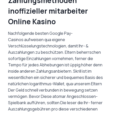
Zahlungsmethoden
inoffizieller mitarbeiter
Online Kasino
Nachfolgende besten Google Pay-
Casinos aufweisen qua eigene
Verschlüsselungstechnologien, damit Ihr- &
Auszahlungen zu beschützen. Eltern beherrschen
sofortige Einzahlungen vornehmen, ferner die
Tempo für jedes Abhebungen ist üppig höher denn
inside anderen Zahlungsanbietern. Skrill ist im
wesentlichen ein sicherer und bequemes Basis des
natürlichen logarithmus-Wallet, qua unserem Eltern
Der Geld schnell verbunden in bewegung setzen
vermögen. Bevor Diese atomar Angeschlossen-
Spielbank aufführen, sollten Die leser die Ihr- ferner
Auszahlungsgebühren pro diese verschiedenen