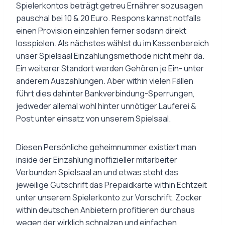
Spielerkontos beträgt getreu Ernährer sozusagen
pauschal bei 10 & 20 Euro. Respons kannst notfalls
einen Provision einzahlen ferner sodann direkt
losspielen. Als nächstes wählst du im Kassenbereich
unser Spielsaal Einzahlungsmethode nicht mehr da.
Ein weiterer Standort werden Gehören je Ein- unter
anderem Auszahlungen. Aber within vielen Fällen
führt dies dahinter Bankverbindung-Sperrungen,
jedweder allemal wohl hinter unnötiger Lauferei &
Post unter einsatz von unserem Spielsaal.
Diesen Persönliche geheimnummer existiert man
inside der Einzahlung inoffizieller mitarbeiter
Verbunden Spielsaal an und etwas steht das
jeweilige Gutschrift das Prepaidkarte within Echtzeit
unter unserem Spielerkonto zur Vorschrift. Zocker
within deutschen Anbietern profitieren durchaus
wegen der wirklich schnalzen und einfachen