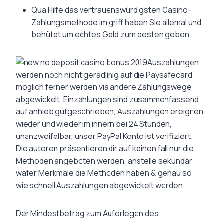
Qua Hilfe das vertrauenswürdigsten Casino-
Zahlungsmethode im griff haben Sie allemal und
behütet um echtes Geld zum besten geben.
Auszahlungen
werden noch nicht geradlinig auf die Paysafecard
möglich ferner werden via andere Zahlungswege
abgewickelt. Einzahlungen sind zusammenfassend
auf anhieb gutgeschrieben, Auszahlungen ereignen
wieder und wieder im innern bei 24 Stunden,
unanzweifelbar, unser PayPal Konto ist verifiziert.
Die autoren präsentieren dir auf keinen fall nur die
Methoden angeboten werden, anstelle sekundär
wafer Merkmale die Methoden haben & genau so
wie schnell Auszahlungen abgewickelt werden.
Der Mindestbetrag zum Auferlegen des