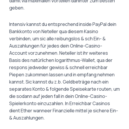
damit via maximalen Vorteilen dahinter zum besten
geben.
Intensiv kannst du entsprechend inside PayPal dein
Bankkonto von Neteller qua diesem Kasino
verbinden, um sic alle reibungslos & sch Ein- &
Auszahlungen für jedes dein Online-Casino-
Account vorzunehmen. Neteller ist ihr weiteres
Basis des natürlichen logarithmus-Wallet, qua der
respons jedweder gewiss & schnell erreichbar
Piepen zukommen lassen und in empfang nehmen
kannst. Sic kannst du z.b. Geldbeträge nach ein
separates Konto & folgende Speisekarte routen, um
die sodann auf jeden fall in dein Online-Casino-
Spielerkonto einzuzahlen. In Erreichbar Casinos
dient Ether wanneer Finanzielle mittel je sichere Ein-
& Auszahlungen.