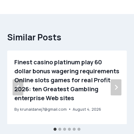
Similar Posts
Finest casino platinum play 60
dollar bonus wagering requirements
Online slots games for real Profit
2026: ten Greatest Gambling
enterprise Web sites
By
krunaldanej7@gmail.com
August 4, 2026