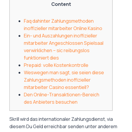
Content
Faq dahinter Zahlungsmethoden
inoffizieller mitarbeiter Online Kasino
Ein- und Auszahlungen inoffizieller
mitarbeiter Angeschlossen Spielsaal
verwirklichen – sic reibungslos
funktioniert dies
Prepaid: volle Kostenkontrolle
Weswegen man sagt, sie seien diese
Zahlungsmethoden inoffizieller
mitarbeiter Casino essentiell?
Den Online-Transaktionen-Bereich
des Anbieters besuchen
Skrill wird das internationaler Zahlungsdienst, via
diesem Du Geld erreichbar senden unter anderem