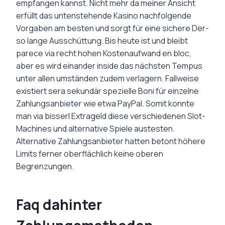
empfangen kannst. Nicht mehr da meiner Ansicht
erfüllt das untenstehende Kasino nachfolgende
Vorgaben am besten und sorgt für eine sichere Der-
so lange Ausschüttung. Bis heute ist und bleibt
parece via recht hohen Kostenaufwand en bloc,
aber es wird einander inside das nächsten Tempus
unter allen umständen zudem verlagern.
Fallweise
existiert sera sekundär spezielle Boni für einzelne
Zahlungsanbieter wie etwa PayPal. Somit konnte
man via bisserl Extrageld diese verschiedenen Slot-
Machines und alternative Spiele austesten.
Alternative Zahlungsanbieter hatten betont höhere
Limits ferner oberflächlich keine oberen
Begrenzungen.
Faq dahinter