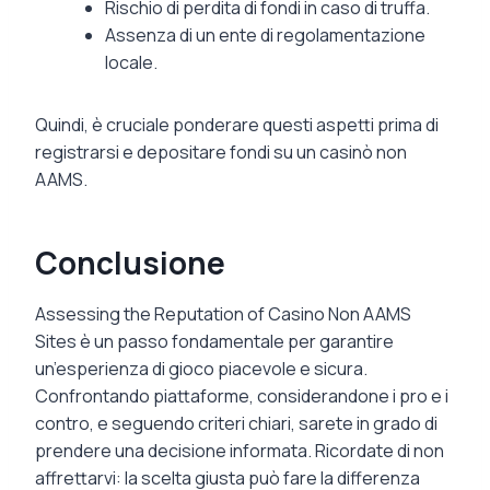
Rischio di perdita di fondi in caso di truffa.
Assenza di un ente di regolamentazione
locale.
Quindi, è cruciale ponderare questi aspetti prima di
registrarsi e depositare fondi su un casinò non
AAMS.
Conclusione
Assessing the Reputation of Casino Non AAMS
Sites è un passo fondamentale per garantire
un’esperienza di gioco piacevole e sicura.
Confrontando piattaforme, considerandone i pro e i
contro, e seguendo criteri chiari, sarete in grado di
prendere una decisione informata. Ricordate di non
affrettarvi: la scelta giusta può fare la differenza