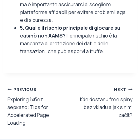
ma è importante assicurarsi di scegliere
piattaforme affidabili per evitare problemi legali
e di sicurezza.
5. Qual è il rischio principale di giocare su
casinò non AAMS?
Il principale rischio è la
mancanza di protezione dei dati e delle
transazioni, che può esporvi a truffe.
Post
PREVIOUS
NEXT
Exploring 1хбет
Kde dostanu free spiny
navigation
зеркало: Tips for
bez vkladu a jak s nimi
Accelerated Page
začít?
Loading