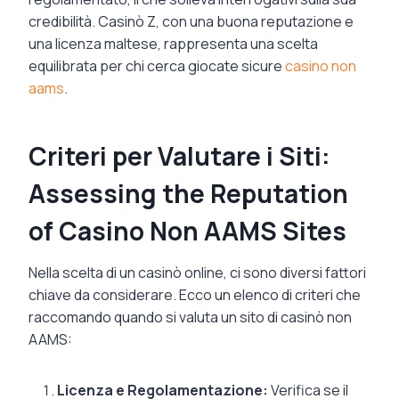
credibilità. Casinò Z, con una buona reputazione e
una licenza maltese, rappresenta una scelta
equilibrata per chi cerca giocate sicure
casino non
aams
.
Criteri per Valutare i Siti:
Assessing the Reputation
of Casino Non AAMS Sites
Nella scelta di un casinò online, ci sono diversi fattori
chiave da considerare. Ecco un elenco di criteri che
raccomando quando si valuta un sito di casinò non
AAMS:
Licenza e Regolamentazione:
Verifica se il