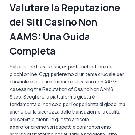
Valutare la Reputazione
dei Siti Casino Non
AAMS: Una Guida
Completa
Salve, sono Luca Rossi, esperto nel settore dei
giochi online. Oggi parleremo di un tema cruciale per
chi vuole esplorare il mondo dei casinò non AAMS:
Assessing the Reputation of Casino Non AAMS
Sites. Scegliere la piattaforma giusta è
fondamentale, non solo per l’esperienza di gioco, ma
anche per la sicurezza delle transazioni e la qualità
del servizio clienti. In questo articolo,
approfondiremo vari aspetti e confronteremo
diverse piattaforme per aiutarvi a scegliere il sito