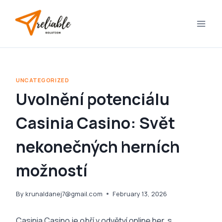
Skip
to
content
UNCATEGORIZED
Uvolnění potenciálu
Casinia Casino: Svět
nekonečných herních
možností
By
krunaldanej7@gmail.com
February 13, 2026
Casinia Casino je obří v odvětví online her, s