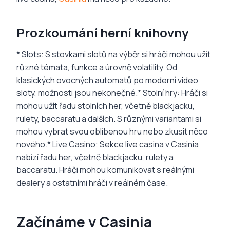
Prozkoumání herní knihovny
* Slots: S stovkami slotů na výběr si hráči mohou užít
různé témata, funkce a úrovně volatility. Od
klasických ovocných automatů po moderní video
sloty, možnosti jsou nekonečné.* Stolní hry: Hráči si
mohou užít řadu stolních her, včetně blackjacku,
rulety, baccaratu a dalších. S různými variantami si
mohou vybrat svou oblíbenou hru nebo zkusit něco
nového.* Live Casino: Sekce live casina v Casinia
nabízí řadu her, včetně blackjacku, rulety a
baccaratu. Hráči mohou komunikovat s reálnými
dealery a ostatními hráči v reálném čase.
Začínáme v Casinia