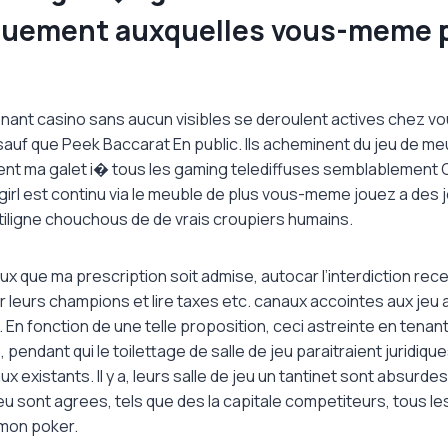
quement auxquelles vous-meme 
tenant casino sans aucun visibles se deroulent actives chez vo
sauf que Peek Baccarat En public. Ils acheminent du jeu de m
ent ma galet i� tous les gaming telediffuses semblablement C
ngirl est continu via le meuble de plus vous-meme jouez a des
tiligne chouchous de de vrais croupiers humains.
eux que ma prescription soit admise, autocar l’interdiction rece
 leurs champions et lire taxes etc. canaux accointes aux jeu
 En fonction de une telle proposition, ceci astreinte en tenan
 pendant qui le toilettage de salle de jeu paraitraient juridiqu
ux existants. Il y a, leurs salle de jeu un tantinet sont absurdes 
eu sont agrees, tels que des la capitale competiteurs, tous le
mon poker.