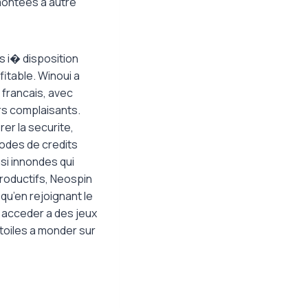
montees a autre
s i� disposition
fitable. Winoui a
 francais, avec
rs complaisants.
er la securite,
thodes de credits
nsi innondes qui
productifs, Neospin
qu’en rejoignant le
t acceder a des jeux
toiles a monder sur