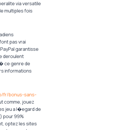
ralite via versatile
e multiples fois
nadiens
font pas vrai
 PayPal garantisse
e deroulent
i� ce genre de
rs informations
o/fr/bonus-sans-
Tout comme, jouez
es jeu a l�egard de
r) pour 99%
t, optez les sites