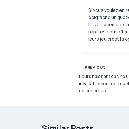
Si vous voulez en r
epigraphe un quoti
Developpements a l
reputes pour offrir 
leurs jeu creatifs 
Post
PREVIOUS
Leurs naissant casino 
navigation
invariablement ces qu
de accordes
Similar Posts