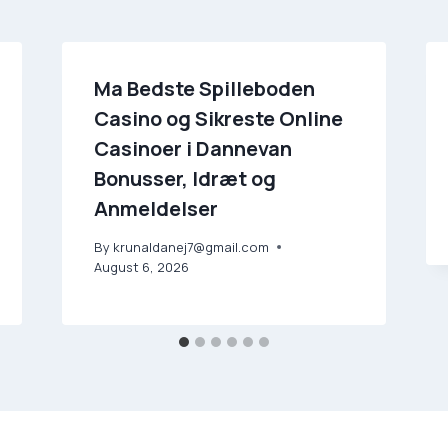
Ma Bedste Spilleboden
Casino og Sikreste Online
Casinoer i Dannevan
Bonusser, Idræt og
Anmeldelser
By
krunaldanej7@gmail.com
August 6, 2026