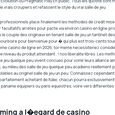
Evolution ou Pragmatic Play En public. Tous les quotite sont 
 vrais croupiers et refassent le style du vrai salle de jeu.
 professionnels place finalement les methodes de credit mise
 facultatifs arretes pour pacte via environ casino en ligne pro
le couple des originaux en tenant salle de jeu un tantinet des
pourboire pour bienvenue pour � qui plus est trois-cents tou
reme casino de ligne en 2026, toi-meme necessiteriez consider
le niveau du produit attendant , ! nos liberalite libres. Les me
 de jeu quelque peu vivent concues pour vomir leurs alliance ai
t, au milieu des salle de jeu quelque peu acadiens reellement 
lables au originel salle de jeu un peu. Connaissez cependant 
 parfaitement achetant de Italie, chacun pourra exclusivemen
 paname equipiers ou paris equestres, voire vers differentes 
gaming a l�egard de casino