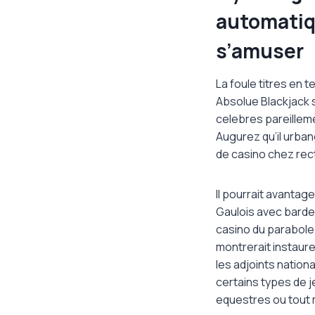
automati
s’amuser
La foule titres en 
Absolue Blackjack 
celebres pareillem
Augurez qu’il urba
de casino chez rec
Il pourrait avantag
Gaulois avec barder
casino du parabole.
montrerait instaure,
les adjoints nationa
certains types de j
equestres ou tout 