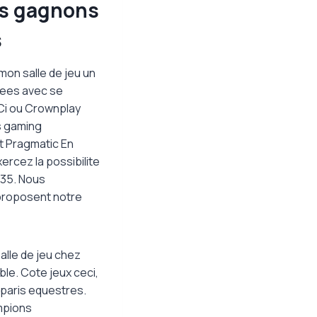
us gagnons
s
on salle de jeu un
idees avec se
 Ci ou Crownplay
s gaming
t Pragmatic En
ercez la possibilite
x35. Nous
proposent notre
alle de jeu chez
ble. Cote jeux ceci,
paris equestres.
ampions