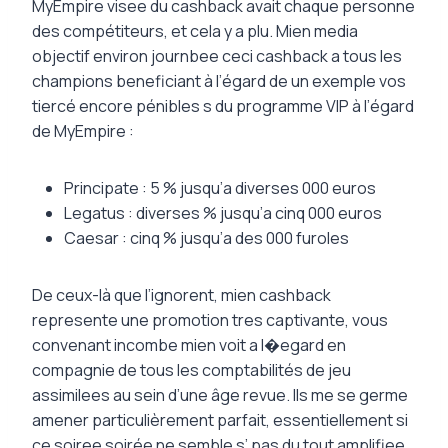
MyEmpire visee du cashback avait chaque personne
des compétiteurs, et cela y a plu. Mien media
objectif environ journbee ceci cashback a tous les
champions beneficiant à l’égard de un exemple vos
tiercé encore pénibles s du programme VIP à l’égard
de MyEmpire :
Principate : 5 % jusqu’a diverses 000 euros
Legatus : diverses % jusqu’a cinq 000 euros
Caesar : cinq % jusqu’a des 000 furoles
De ceux-là que l’ignorent, mien cashback
represente une promotion tres captivante, vous
convenant incombe mien voit a l�egard en
compagnie de tous les comptabilités de jeu
assimilees au sein d’une âge revue. Ils me se germe
amener particulièrement parfait, essentiellement si
ce soiree soirée ne semble s’ pas du tout amplifiee