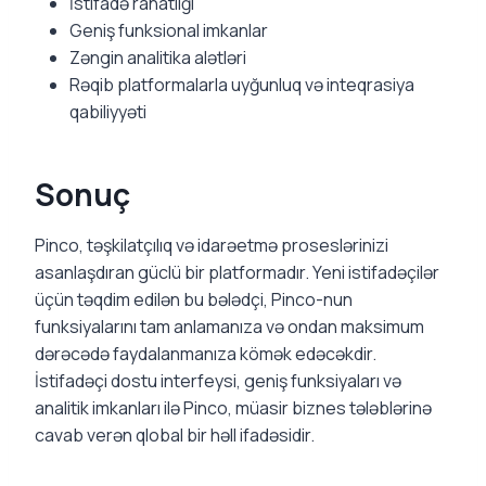
İstifadə rahatlığı
Geniş funksional imkanlar
Zəngin analitika alətləri
Rəqib platformalarla uyğunluq və inteqrasiya
qabiliyyəti
Sonuç
Pinco, təşkilatçılıq və idarəetmə proseslərinizi
asanlaşdıran güclü bir platformadır. Yeni istifadəçilər
üçün təqdim edilən bu bələdçi, Pinco-nun
funksiyalarını tam anlamanıza və ondan maksimum
dərəcədə faydalanmanıza kömək edəcəkdir.
İstifadəçi dostu interfeysi, geniş funksiyaları və
analitik imkanları ilə Pinco, müasir biznes tələblərinə
cavab verən qlobal bir həll ifadəsidir.