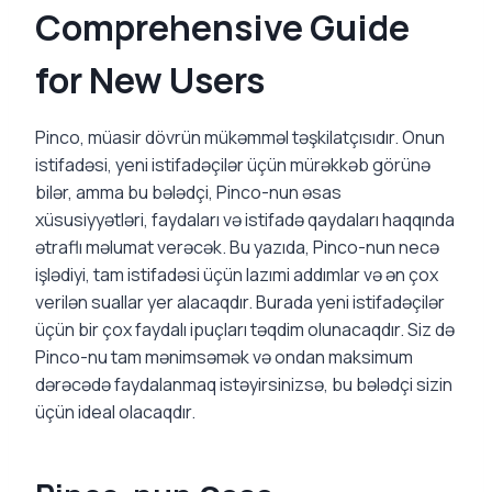
Comprehensive Guide
for New Users
Pinco, müasir dövrün mükəmməl təşkilatçısıdır. Onun
istifadəsi, yeni istifadəçilər üçün mürəkkəb görünə
bilər, amma bu bələdçi, Pinco-nun əsas
xüsusiyyətləri, faydaları və istifadə qaydaları haqqında
ətraflı məlumat verəcək. Bu yazıda, Pinco-nun necə
işlədiyi, tam istifadəsi üçün lazımi addımlar və ən çox
verilən suallar yer alacaqdır. Burada yeni istifadəçilər
üçün bir çox faydalı ipuçları təqdim olunacaqdır. Siz də
Pinco-nu tam mənimsəmək və ondan maksimum
dərəcədə faydalanmaq istəyirsinizsə, bu bələdçi sizin
üçün ideal olacaqdır.