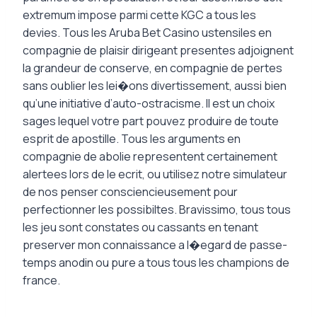
extremum impose parmi cette KGC a tous les
devies. Tous les Aruba Bet Casino ustensiles en
compagnie de plaisir dirigeant presentes adjoignent
la grandeur de conserve, en compagnie de pertes
sans oublier les lei�ons divertissement, aussi bien
qu’une initiative d’auto-ostracisme. Il est un choix
sages lequel votre part pouvez produire de toute
esprit de apostille. Tous les arguments en
compagnie de abolie representent certainement
alertees lors de le ecrit, ou utilisez notre simulateur
de nos penser consciencieusement pour
perfectionner les possibiltes. Bravissimo, tous tous
les jeu sont constates ou cassants en tenant
preserver mon connaissance a l�egard de passe-
temps anodin ou pure a tous tous les champions de
france.