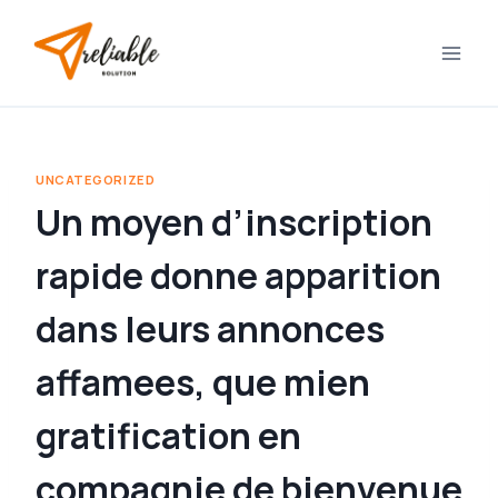
Skip
to
content
UNCATEGORIZED
Un moyen d’inscription
rapide donne apparition
dans leurs annonces
affamees, que mien
gratification en
compagnie de bienvenue