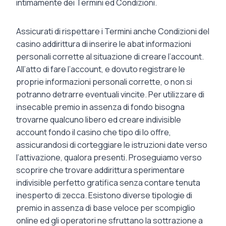
intimamente dei Termini ed Condizioni.
Assicurati di rispettare i Termini anche Condizioni del
casino addirittura di inserire le abat informazioni
personali corrette al situazione di creare l’account.
All’atto di fare l’account, e dovuto registrare le
proprie informazioni personali corrette, o non si
potranno detrarre eventuali vincite. Per utilizzare di
insecable premio in assenza di fondo bisogna
trovarne qualcuno libero ed creare indivisible
account fondo il casino che tipo di lo offre,
assicurandosi di corteggiare le istruzioni date verso
l’attivazione, qualora presenti. Proseguiamo verso
scoprire che trovare addirittura sperimentare
indivisible perfetto gratifica senza contare tenuta
inesperto di zecca. Esistono diverse tipologie di
premio in assenza di base veloce per scompiglio
online ed gli operatori ne sfruttano la sottrazione a