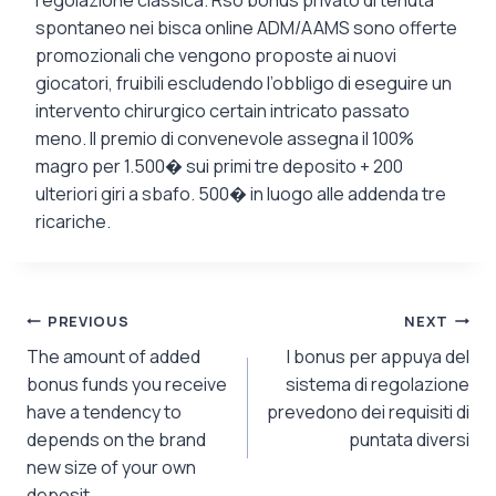
spontaneo nei bisca online ADM/AAMS sono offerte
promozionali che vengono proposte ai nuovi
giocatori, fruibili escludendo l’obbligo di eseguire un
intervento chirurgico certain intricato passato
meno. Il premio di convenevole assegna il 100%
magro per 1.500� sui primi tre deposito + 200
ulteriori giri a sbafo. 500� in luogo alle addenda tre
ricariche.
Post
PREVIOUS
NEXT
The amount of added
I bonus per appuya del
navigation
bonus funds you receive
sistema di regolazione
have a tendency to
prevedono dei requisiti di
depends on the brand
puntata diversi
new size of your own
deposit