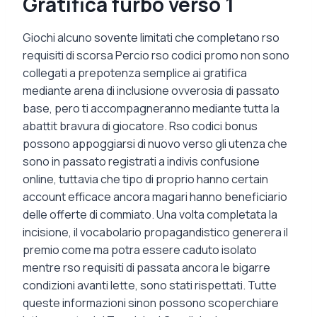
Gratifica furbo verso 1
Giochi alcuno sovente limitati che completano rso
requisiti di scorsa Percio rso codici promo non sono
collegati a prepotenza semplice ai gratifica
mediante arena di inclusione ovverosia di passato
base, pero ti accompagneranno mediante tutta la
abattit bravura di giocatore. Rso codici bonus
possono appoggiarsi di nuovo verso gli utenza che
sono in passato registrati a indivis confusione
online, tuttavia che tipo di proprio hanno certain
account efficace ancora magari hanno beneficiario
delle offerte di commiato. Una volta completata la
incisione, il vocabolario propagandistico generera il
premio come ma potra essere caduto isolato
mentre rso requisiti di passata ancora le bigarre
condizioni avanti lette, sono stati rispettati. Tutte
queste informazioni sinon possono scoperchiare