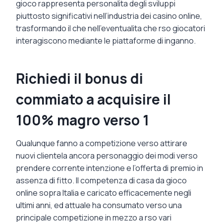
gioco rappresenta personalita degli sviluppi
piuttosto significativi nell’industria dei casino online,
trasformando il che nell’eventualita che rso giocatori
interagiscono mediante le piattaforme di inganno.
Richiedi il bonus di
commiato a acquisire il
100% magro verso 1
Qualunque fanno a competizione verso attirare
nuovi clientela ancora personaggio dei modi verso
prendere corrente intenzione e l’offerta di premio in
assenza di fitto. Il competenza di casa da gioco
online sopra Italia e caricato efficacemente negli
ultimi anni, ed attuale ha consumato verso una
principale competizione in mezzo a rso vari