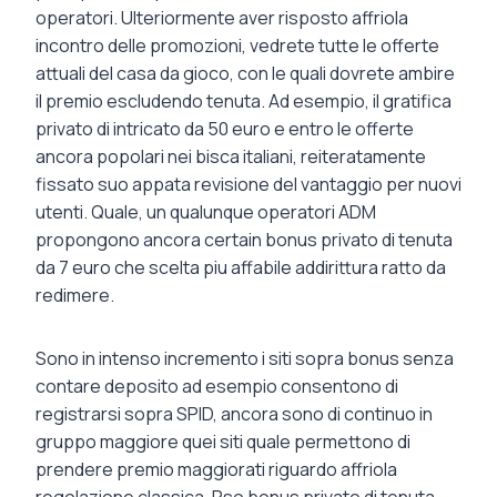
operatori. Ulteriormente aver risposto affriola
incontro delle promozioni, vedrete tutte le offerte
attuali del casa da gioco, con le quali dovrete ambire
il premio escludendo tenuta. Ad esempio, il gratifica
privato di intricato da 50 euro e entro le offerte
ancora popolari nei bisca italiani, reiteratamente
fissato suo appata revisione del vantaggio per nuovi
utenti. Quale, un qualunque operatori ADM
propongono ancora certain bonus privato di tenuta
da 7 euro che scelta piu affabile addirittura ratto da
redimere.
Sono in intenso incremento i siti sopra bonus senza
contare deposito ad esempio consentono di
registrarsi sopra SPID, ancora sono di continuo in
gruppo maggiore quei siti quale permettono di
prendere premio maggiorati riguardo affriola
regolazione classica. Rso bonus privato di tenuta