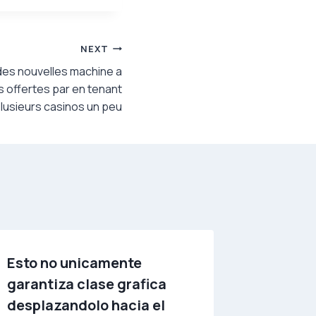
NEXT
es nouvelles machine a
 offertes par en tenant
lusieurs casinos un peu
Esto no unicamente
This ty
garantiza clase grafica
prove t
desplazandolo hacia el
matche