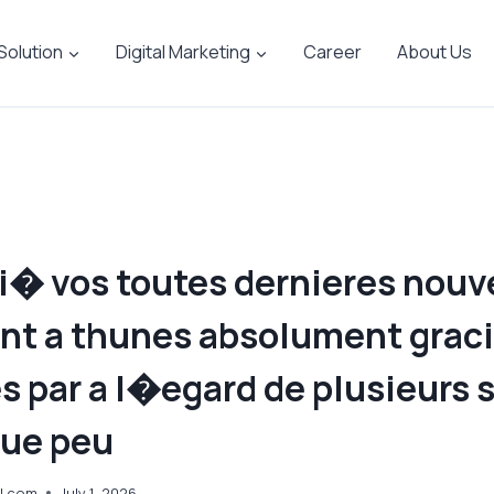
 Solution
Digital Marketing
Career
About Us
i� vos toutes dernieres nouv
nt a thunes absolument grac
 par a l�egard de plusieurs s
que peu
l.com
July 1, 2026