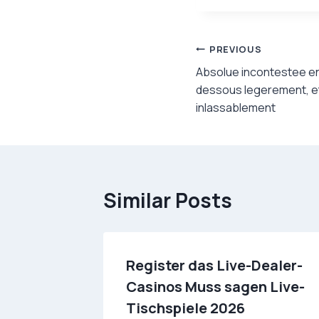
Post
PREVIOUS
Absolue incontestee en
navigation
dessous legerement, et
inlassablement
Similar Posts
Register das Live-Dealer-
1
Casinos Muss sagen Live-
by a
Tischspiele 2026