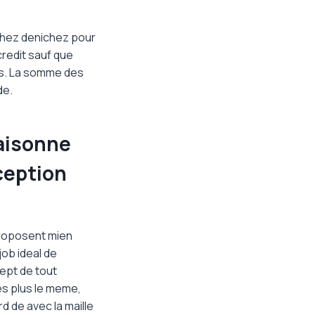
 chez denichez pour
 credit sauf que
ns. La somme des
de.
saisonne
ception
proposent mien
job ideal de
cept de tout
s plus le meme,
d de avec la maille