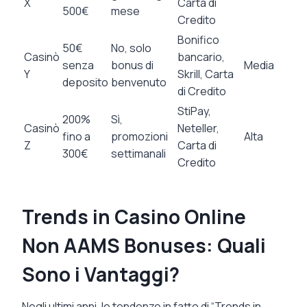
X
Carta di
500€
mese
Credito
Bonifico
50€
No, solo
Casinò
bancario,
senza
bonus di
Media
Y
Skrill, Carta
deposito
benvenuto
di Credito
StiPay,
200%
Sì,
Casinò
Neteller,
fino a
promozioni
Alta
Z
Carta di
300€
settimanali
Credito
Trends in Casino Online
Non AAMS Bonuses: Quali
Sono i Vantaggi?
Negli ultimi anni, le tendenze in fatto di “Trends in