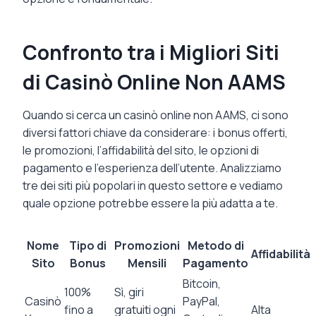
Confronto tra i Migliori Siti
di Casinò Online Non AAMS
Quando si cerca un casinò online non AAMS, ci sono
diversi fattori chiave da considerare: i bonus offerti,
le promozioni, l’affidabilità del sito, le opzioni di
pagamento e l’esperienza dell’utente. Analizziamo
tre dei siti più popolari in questo settore e vediamo
quale opzione potrebbe essere la più adatta a te.
Nome
Tipo di
Promozioni
Metodo di
Affidabilità
Sito
Bonus
Mensili
Pagamento
Bitcoin,
100%
Sì, giri
Casinò
PayPal,
fino a
gratuiti ogni
Alta