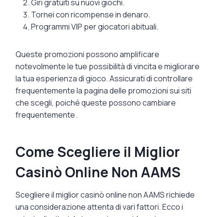
Giri gratuiti su nuovi giochi.
Tornei con ricompense in denaro.
Programmi VIP per giocatori abituali.
Queste promozioni possono amplificare
notevolmente le tue possibilità di vincita e migliorare
la tua esperienza di gioco. Assicurati di controllare
frequentemente la pagina delle promozioni sui siti
che scegli, poiché queste possono cambiare
frequentemente.
Come Scegliere il Miglior
Casinò Online Non AAMS
Scegliere il miglior casinò online non AAMS richiede
una considerazione attenta di vari fattori. Ecco i