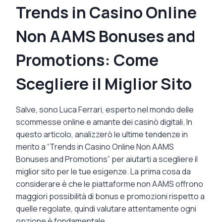
Trends in Casino Online
Non AAMS Bonuses and
Promotions: Come
Scegliere il Miglior Sito
Salve, sono Luca Ferrari, esperto nel mondo delle
scommesse online e amante dei casinò digitali. In
questo articolo, analizzerò le ultime tendenze in
merito a “Trends in Casino Online Non AAMS
Bonuses and Promotions” per aiutarti a scegliere il
miglior sito per le tue esigenze. La prima cosa da
considerare è che le piattaforme non AAMS offrono
maggiori possibilità di bonus e promozioni rispetto a
quelle regolate, quindi valutare attentamente ogni
opzione è fondamentale.