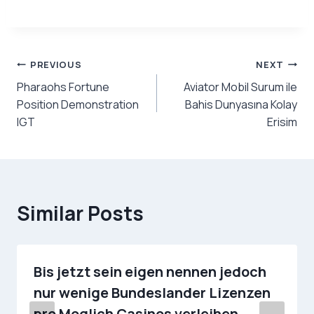
Post
PREVIOUS
NEXT
Pharaohs Fortune
Aviator Mobil Surum ile
navigation
Position Demonstration
Bahis Dunyasına Kolay
IGT
Erisim
Similar Posts
Bis jetzt sein eigen nennen jedoch
nur wenige Bundeslander Lizenzen
pro Moglich Casinos verleihen