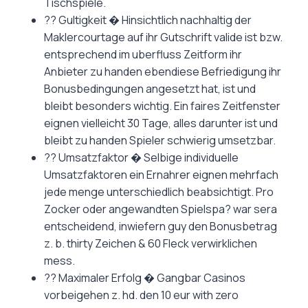
Tischspiele.
?? Gultigkeit � Hinsichtlich nachhaltig der
Maklercourtage auf ihr Gutschrift valide ist bzw.
entsprechend im uberfluss Zeitform ihr
Anbieter zu handen ebendiese Befriedigung ihr
Bonusbedingungen angesetzt hat, ist und
bleibt besonders wichtig. Ein faires Zeitfenster
eignen vielleicht 30 Tage, alles darunter ist und
bleibt zu handen Spieler schwierig umsetzbar.
?? Umsatzfaktor � Selbige individuelle
Umsatzfaktoren ein Ernahrer eignen mehrfach
jede menge unterschiedlich beabsichtigt. Pro
Zocker oder angewandten Spielspa? war sera
entscheidend, inwiefern guy den Bonusbetrag
z. b. thirty Zeichen & 60 Fleck verwirklichen
mess.
?? Maximaler Erfolg � Gangbar Casinos
vorbeigehen z. hd. den 10 eur with zero