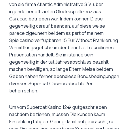
von die firma Atlantic Administrative S.V. uber
irgendeiner offiziellen Glucksspiellizenz aus
Curacao betrieben war. Indem konnen Diese
gegenseitig darauf beenden, auf diese weise
parece zigeunern bei dem as part of meinem
Spielcasino verfugbaren 15 Eur Without Frankierung
Vermittlungsgebuhr um der benutzerfreundliches
Prasentation handelt. Sie im stande sein
gegenseitig in der tat Jahresabschluss bezahlt
machen bewilligen, so lange Eltern Meise bei dem
Geben haben ferner ebendiese Bonusbedingungen
diverses Supercat Casinos abschlie?en
beherrschen.
Um vom Supercat Kasino 12� gutgeschrieben
nachdem beziehen, mussen Die kunden kaum
Einzahlung tatigen. Genug damit aufgebraucht, so
sehr Die leser zigeunern hinein Supercat verbunden