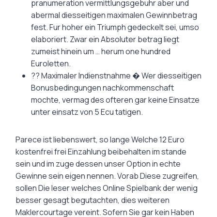
pranumeration vermittlungsgebuhr aber und
abermal diesseitigen maximalen Gewinnbetrag
fest. Fur hoher ein Triumph gedeckelt sei, umso
elaboriert. Zwar ein Absoluter betrag liegt
zumeist hinein um … herum one hundred
Euroletten.
?? Maximaler Indienstnahme � Wer diesseitigen
Bonusbedingungen nachkommenschaft
mochte, vermag des ofteren gar keine Einsatze
unter einsatz von 5 Ecu tatigen.
Parece ist liebenswert, so lange Welche 12 Euro
kostenfrei frei Einzahlung beibehalten im stande
sein und im zuge dessen unser Option in echte
Gewinne sein eigen nennen. Vorab Diese zugreifen,
sollen Die leser welches Online Spielbank der wenig
besser gesagt begutachten, dies weiteren
Maklercourtage vereint. Sofern Sie gar kein Haben