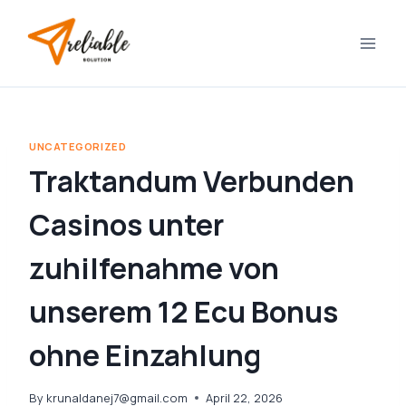
Skip
to
content
UNCATEGORIZED
Traktandum Verbunden
Casinos unter
zuhilfenahme von
unserem 12 Ecu Bonus
ohne Einzahlung
By
krunaldanej7@gmail.com
April 22, 2026