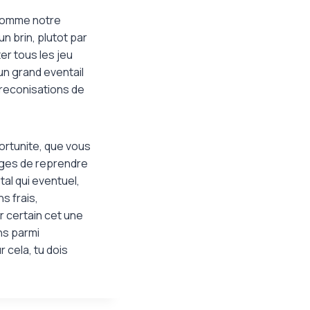
 comme notre
n brin, plutot par
er tous les jeu
un grand eventail
preconisations de
portunite, que vous
ages de reprendre
l qui eventuel,
s frais,
r certain cet une
ins parmi
 cela, tu dois