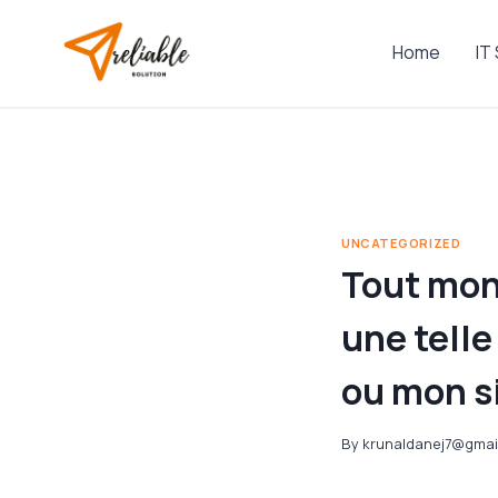
Skip
to
Home
IT
content
UNCATEGORIZED
Tout mon 
une telle
ou mon s
By
krunaldanej7@gmai