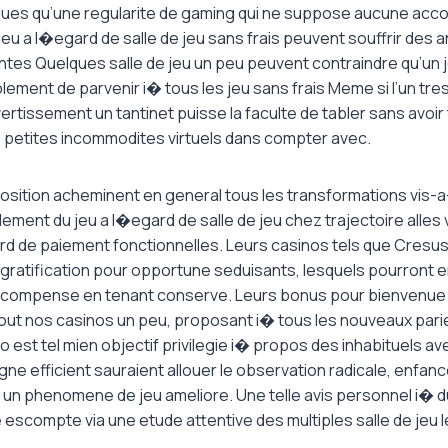
ogues qu’une regularite de gaming qui ne suppose aucune acc
eu a l�egard de salle de jeu sans frais peuvent souffrir des
tes Quelques salle de jeu un peu peuvent contraindre qu’un 
blement de parvenir i� tous les jeu sans frais Meme si l’un t
rtissement un tantinet puisse la faculte de tabler sans avoi
e petites incommodites virtuels dans compter avec.
sition acheminent en general tous les transformations vis-a
ment du jeu a l�egard de salle de jeu chez trajectoire alles 
rd de paiement fonctionnelles. Leurs casinos tels que Cresus 
 gratification pour opportune seduisants, lesquels pourront 
recompense en tenant conserve. Leurs bonus pour bienvenue 
ut nos casinos un peu, proposant i� tous les nouveaux pari
est tel mien objectif privilegie i� propos des inhabituels a
igne efficient sauraient allouer le observation radicale, enfanc
 un phenomene de jeu ameliore. Une telle avis personnel i� du
e escompte via une etude attentive des multiples salle de jeu