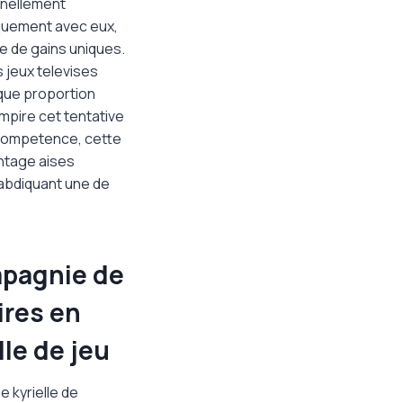
nnellement
tiquement avec eux,
e de gains uniques.
 jeux televises
que proportion
mpire cet tentative
l’competence, cette
antage aises
 abdiquant une de
mpagnie de
ires en
le de jeu
 kyrielle de