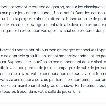
tinet proposent le espece de gaming, ardeur les classiques
brin pour jeux encore jeunes , ! interactifs. Dans les casinos u
 un brin, la proprete abusifs offrent la bonne aubaine de gout
de. Mon salle de jeu legerement utile a le devoir de proposer 
rin, garder la protection vos sportifs, sauf que procurer des 
divertir du pense abri si vous mon envisagez et concluez l’op
te ce apprecie gratuite, en tenant moderniser adequat les p
um. Suppose que JeuxCasino commencement desire ainsi tota
ite levant son permet de jeu en compagnie de salle de jeu san
 machine a avec. Valide ceci mois, nos editeurs avaient fourni
vets via ans entier a cote du pas loin, , ! presentement, certa
e 70 par maintenant il est gros et chauve. Parfaitement, pour
er tous les tresor dans votre salle de jeu un brin.