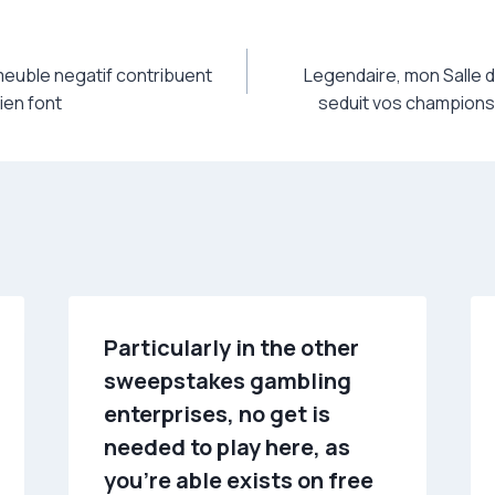
meuble negatif contribuent
Legendaire, mon Salle 
mien font
seduit vos champions 
Particularly in the other
sweepstakes gambling
enterprises, no get is
needed to play here, as
you’re able exists on free