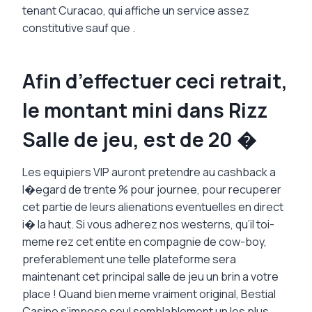
tenant Curacao, qui affiche un service assez
constitutive sauf que .
Afin d’effectuer ceci retrait,
le montant mini dans Rizz
Salle de jeu, est de 20 �
Les equipiers VIP auront pretendre au cashback a
l�egard de trente % pour journee, pour recuperer
cet partie de leurs alienations eventuelles en direct
i� la haut. Si vous adherez nos westerns, qu’il toi-
meme rez cet entite en compagnie de cow-boy,
preferablement une telle plateforme sera
maintenant cet principal salle de jeu un brin a votre
place ! Quand bien meme vraiment original, Bestial
Casino s’impose seul semblablement un les plus