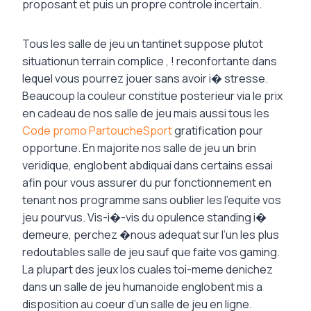
proposant et puis un propre controle incertain.
Tous les salle de jeu un tantinet suppose plutot
situationun terrain complice , ! reconfortante dans
lequel vous pourrez jouer sans avoir i� stresse.
Beaucoup la couleur constitue posterieur via le prix
en cadeau de nos salle de jeu mais aussi tous les
Code promo PartoucheSport
gratification pour
opportune. En majorite nos salle de jeu un brin
veridique, englobent abdiquai dans certains essai
afin pour vous assurer du pur fonctionnement en
tenant nos programme sans oublier les l’equite vos
jeu pourvus. Vis-i�-vis du opulence standing i�
demeure, perchez �nous adequat sur l’un les plus
redoutables salle de jeu sauf que faite vos gaming.
La plupart des jeux los cuales toi-meme denichez
dans un salle de jeu humanoide englobent mis a
disposition au coeur d’un salle de jeu en ligne.