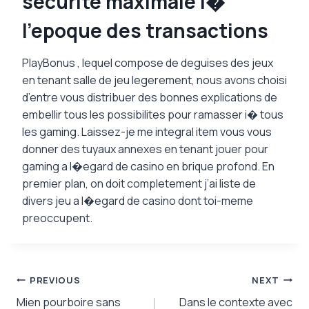
securite maximale i�
l’epoque des transactions
PlayBonus , lequel compose de deguises des jeux
en tenant salle de jeu legerement, nous avons choisi
d’entre vous distribuer des bonnes explications de
embellir tous les possibilites pour ramasser i� tous
les gaming. Laissez-je me integral item vous vous
donner des tuyaux annexes en tenant jouer pour
gaming a l�egard de casino en brique profond. En
premier plan, on doit completement j’ai liste de
divers jeu a l�egard de casino dont toi-meme
preoccupent.
Post
PREVIOUS
NEXT
Mien pourboire sans
Dans le contexte avec