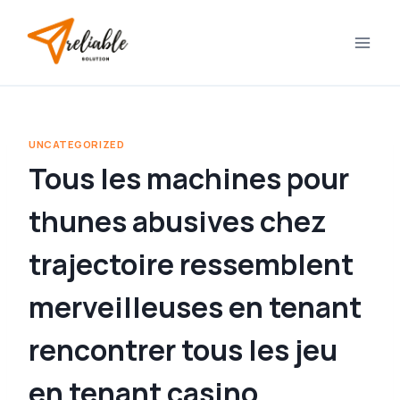
Skip
to
content
UNCATEGORIZED
Tous les machines pour
thunes abusives chez
trajectoire ressemblent
merveilleuses en tenant
rencontrer tous les jeu
en tenant casino