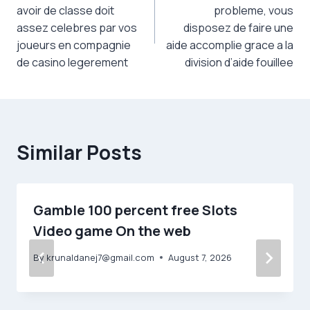
navigation
avoir de classe doit
probleme, vous
assez celebres par vos
disposez de faire une
joueurs en compagnie
aide accomplie grace a la
de casino legerement
division d’aide fouillee
Similar Posts
Gamble 100 percent free Slots
Video game On the web
By
krunaldanej7@gmail.com
August 7, 2026