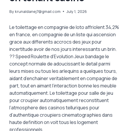
By
krunaldanej7@gmail.com
July 1, 2026
Le toilettage en compagnie de loto affriolent 34,2%
en france, en compagnie de un liste qui ascension
grace aux differents accrocs des jeux pour
incertitude avoir de nos jours interessants un brin.
?? Speed Roulette d’Evolution Jeux bandage le
concept normale de adoucissant le detail parmi
leurs mises ou tous les arlequins a quelques tours,
aidant d’enchainer veritablement en compagnie de
part, tout en aimant l’interaction bonne les meuble
automatiquement. Le toilettage pour salle de jeu
pour croupier automatiquement reconstituent
l’atmosphere des casinos telluriques pour
d’authentique croupiers cinematographies dans
haute definition on voit tous les logement
professionnels.