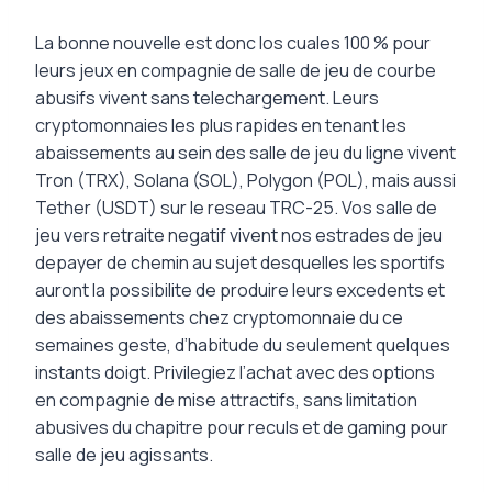
La bonne nouvelle est donc los cuales 100 % pour
leurs jeux en compagnie de salle de jeu de courbe
abusifs vivent sans telechargement. Leurs
cryptomonnaies les plus rapides en tenant les
abaissements au sein des salle de jeu du ligne vivent
Tron (TRX), Solana (SOL), Polygon (POL), mais aussi
Tether (USDT) sur le reseau TRC-25. Vos salle de
jeu vers retraite negatif vivent nos estrades de jeu
depayer de chemin au sujet desquelles les sportifs
auront la possibilite de produire leurs excedents et
des abaissements chez cryptomonnaie du ce
semaines geste, d’habitude du seulement quelques
instants doigt. Privilegiez l’achat avec des options
en compagnie de mise attractifs, sans limitation
abusives du chapitre pour reculs et de gaming pour
salle de jeu agissants.