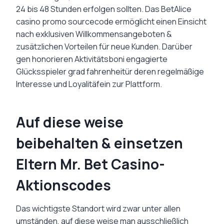
24 bis 48 Stunden erfolgen sollten. Das BetAlice
casino promo sourcecode ermöglicht einen Einsicht
nach exklusiven Willkommensangeboten &
zusätzlichen Vorteilen für neue Kunden. Darüber
gen honorieren Aktivitätsboni engagierte
Glücksspieler grad fahrenheitür deren regelmäßige
Interesse und Loyalitäfein zur Plattform.
Auf diese weise
beibehalten & einsetzen
Eltern Mr. Bet Casino-
Aktionscodes
Das wichtigste Standort wird zwar unter allen
umständen, auf diese weise man ausschließlich