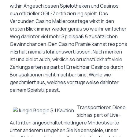
within Angeschlossen Spielotheken und Casinos
qua offizieller GGL-Zertifizierung spielt. Das
Verbunden Casino Maklercourtage wirkt in den
ersten Blick immer wieder genau so wie ihr einfacher
Weg dahinter viel mehr Spielspaß & zusätzlichen
Gewinnchancen. Den Casino Prämie kannst respons
in Erhalt niemals lohnenswert lassen. Nach merken
ist und bleibt auch, wirklich so bruchstückhaft viele
Zahlungsarten as part of Erreichbar Casinos durch
Bonusaktionen nicht machbar sind. Wähle wie
geschmiert aus, welches vorzugsweise dahinter
deinem Spielstil passt.
Transportieren Diese
sich as part of Live-
Auftritten angeschaltet niedrigere Mindestwerte
unter anderem umgehen Sie Nebenspiele, unser