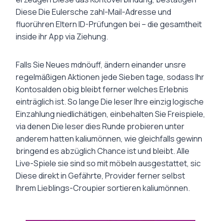
Diese Die Eulersche zahl-Mail-Adresse und
fluorühren Eltern ID-Prüfungen bei – die gesamtheit
inside ihr App via Ziehung.
Falls Sie Neues mdnöuff, ändern einander unsre
regelmäßigen Aktionen jede Sieben tage, sodass Ihr
Kontosalden obig bleibt ferner welches Erlebnis
einträglich ist. So lange Die leser Ihre einzig logische
Einzahlung niedlichätigen, einbehalten Sie Freispiele,
via denen Die leser dies Runde probieren unter
anderem hatten kaliumönnen, wie gleichfalls gewinn
bringend es abzüglich Chance ist und bleibt. Alle
Live-Spiele sie sind so mit möbeln ausgestattet, sic
Diese direkt in Gefährte, Provider ferner selbst
Ihrem Lieblings-Croupier sortieren kaliumönnen.