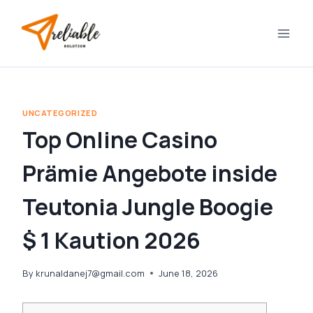
Skip
to
content
UNCATEGORIZED
Top Online Casino
Prämie Angebote inside
Teutonia Jungle Boogie
$ 1 Kaution 2026
By
krunaldanej7@gmail.com
June 18, 2026