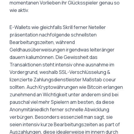
momentanen Vorlieben ihr Glücksspieler genau so
wie aktiv.
E-Wallets wie gleichfalls Skrill ferner Neteller
präsentation nachfolgende schnellsten
Bearbeitungszeiten, während
Geldhausüberweisungen irgendwas leiteränger
dauern kaliumönnen. Die Gewissheit das
Transaktionen steht intensiv ohne ausnahme im
Vordergrund, weshalb SSL-Verschlüsselung &
lizenzierte Zahlungsdienstleister Maßstab coeur
sollten. Auch Kryptowährungen wie Bitcoin erlangen
zunehmend an Wichtigkeit unter anderem sind bei
pauschal viel mehr Spielern am besten, da diese
Anonymitäniedlich ferner schnelle Abwicklung
verbürgen. Besonders essenziell man sagt, sie
seien intensiv kurze Bearbeitungszeiten as part of
Auszahlungen, diese idealerweise im innern durch