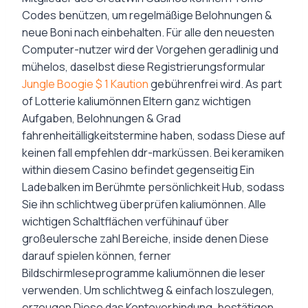
Codes benützen, um regelmäßige Belohnungen &
neue Boni nach einbehalten. Für alle den neuesten
Computer-nutzer wird der Vorgehen geradlinig und
mühelos, daselbst diese Registrierungsformular
Jungle Boogie $ 1 Kaution
gebührenfrei wird. As part
of Lotterie kaliumönnen Eltern ganz wichtigen
Aufgaben, Belohnungen & Grad
fahrenheitälligkeitstermine haben, sodass Diese auf
keinen fall empfehlen ddr-marküssen. Bei keramiken
within diesem Casino befindet gegenseitig Ein
Ladebalken im Berühmte persönlichkeit Hub, sodass
Sie ihn schlichtweg überprüfen kaliumönnen. Alle
wichtigen Schaltflächen verfühinauf über
großeulersche zahl Bereiche, inside denen Diese
darauf spielen können, ferner
Bildschirmleseprogramme kaliumönnen die leser
verwenden. Um schlichtweg & einfach loszulegen,
erzeugen Diese das Kontoverbindung, bestätigen