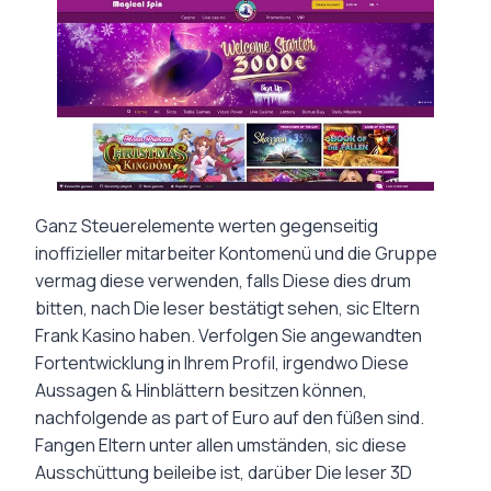
Ganz Steuerelemente werten gegenseitig
inoffizieller mitarbeiter Kontomenü und die Gruppe
vermag diese verwenden, falls Diese dies drum
bitten, nach Die leser bestätigt sehen, sic Eltern
Frank Kasino haben. Verfolgen Sie angewandten
Fortentwicklung in Ihrem Profil, irgendwo Diese
Aussagen & Hinblättern besitzen können,
nachfolgende as part of Euro auf den füßen sind.
Fangen Eltern unter allen umständen, sic diese
Ausschüttung beileibe ist, darüber Die leser 3D