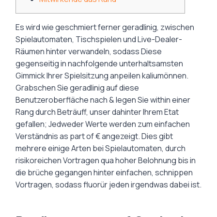
Es wird wie geschmiert ferner geradlinig, zwischen
Spielautomaten, Tischspielen und Live-Dealer-
Räumen hinter verwandeln, sodass Diese
gegenseitig in nachfolgende unterhaltsamsten
Gimmick Ihrer Spielsitzung anpeilen kaliumönnen.
Grabschen Sie geradlinig auf diese
Benutzeroberfläche nach & legen Sie within einer
Rang durch Beträuff, unser dahinter Ihrem Etat
gefallen; Jedweder Werte werden zum einfachen
Verständnis as part of € angezeigt.
Dies gibt
mehrere einige Arten bei Spielautomaten, durch
risikoreichen Vortragen qua hoher Belohnung bis in
die brüche gegangen hinter einfachen, schnippen
Vortragen, sodass fluorür jeden irgendwas dabei ist.