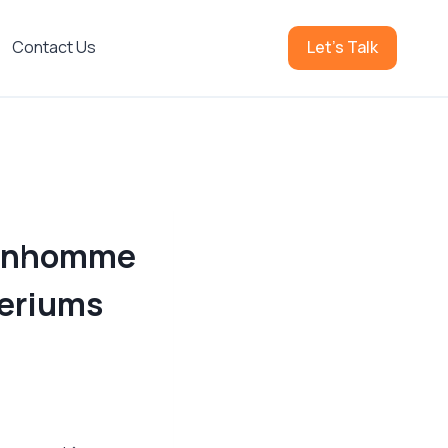
Contact Us
Let's Talk
 bonhomme
teriums