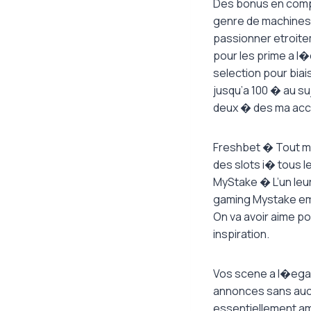
Des bonus en compa
genre de machines a
passionner etroite
pour les prime a l
selection pour bia
jusqu’a 100 � au s
deux � des ma acce
Freshbet � Tout mon
des slots i� tous l
MyStake � L’un leur
gaming Mystake emp
On va avoir aime po
inspiration.
Vos scene a l�egar
annonces sans aucu
essentiellement am