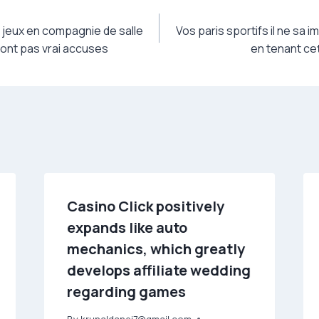
 jeux en compagnie de salle
Vos paris sportifs il ne sa
sont pas vrai accuses
en tenant cet
Casino Click positively
expands like auto
mechanics, which greatly
develops affiliate wedding
regarding games
By
krunaldanej7@gmail.com