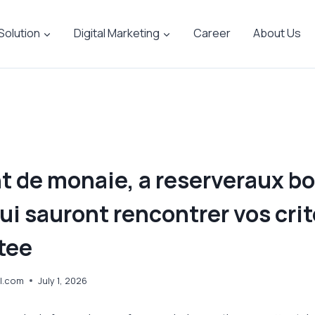
 Solution
Digital Marketing
Career
About Us
t de monaie, a reserveraux
ui sauront rencontrer vos cri
tee
l.com
July 1, 2026