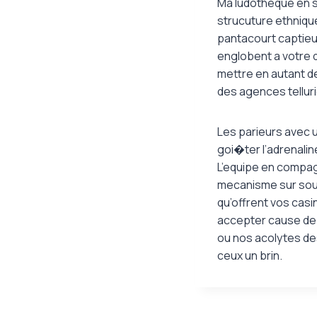
Ma ludotheque en sa
strucuture ethnique
pantacourt captieu
englobent a votre 
mettre en autant de 
des agences tellur
Les parieurs avec u
goi�ter l’adrenaline
L’equipe en compagn
mecanisme sur sous 
qu’offrent vos casi
accepter cause de U
ou nos acolytes de
ceux un brin.