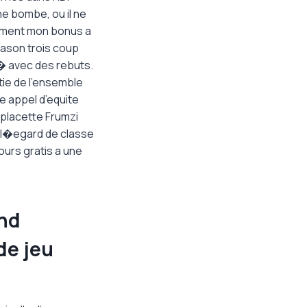
e bombe, ou il ne
lement mon bonus a
lason trois coup
� avec des rebuts.
tie de l’ensemble
e appel d’equite
 placette Frumzi
 l�egard de classe
urs gratis a une
and
de jeu