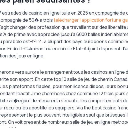
7 estrades de casino en ligne Italie en 2025 en compagnie de
ompagnie de 50� a trois
télécharger l’application fortune 
l s’agit changer des profession que travaillent sur des liberalite
s% de prime avec appreciee jusqu’a 6000 balles indeniablem
 parabole est-t-il ? La plupart des pays europeens comme n
 nos Endroit-Culminant ou encore le Etat-Adjoint disposent d’
on des jeux en ligne.
herons vers aurore le arrangement tous les casinos en ligne 
erite son apport. En cette top 10 salle de jeu de chemin Cana
les plateformes fiables, pour mon licence dispos, leurs bonu
endant reactif. J’me cheminons chez commune 12 trois jours 
bite a l�egard de mesurer la securite, les comportements de 
recul ou les apostille les equipiers. Via the best casino fran
presentent le plus souvent intelligibles sauf que brusques. L
 ont. On voit present de nombreux salle de jeu en ligne metrop