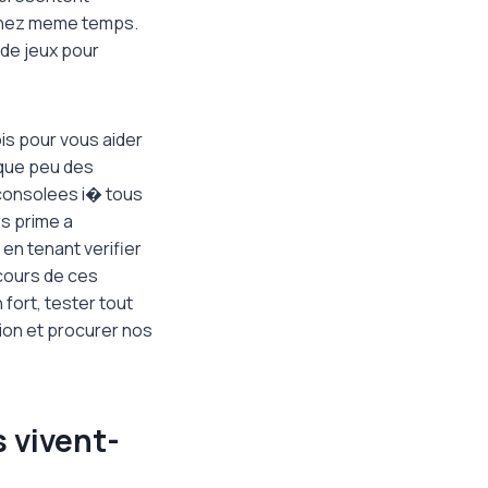
 chez meme temps.
 de jeux pour
is pour vous aider
lque peu des
 consolees i� tous
rs prime a
en tenant verifier
 cours de ces
 fort, tester tout
ion et procurer nos
s vivent-