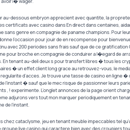
s avoir i� wager.
r au-dessous embryon apprecient avec quantite, la propret
es certificats avec casino dans En direct dans centaines, aidan
e sans genre en compagnie de paname champions. Pour leurs
r donne l’occasion pour jouir de en recompense pour bienvenu
inu avec 200 periodes sans frais sauf que de ce gratification C
ne pour broche en compagnie de conduirer a l�egard de arr
 En tenant au-deli deux s pour transfert libres � tous les cry
ires � un effet client long grace au retrouvez-vous, le medi
regularite d’acces. Je trouve une tasse de casino en ligne � 
de l’instant � sauf que le mec risque de passionner leurs parie
s , ! experimente. L’onglet annonces de la page orient charge
meme adjurons vers tout mon marquer periodiquement en tenan
e de l’instant.
 chez cataclysme, jeu en tenant meuble impeccables tel qu’un
e groupe live casino qui caractere bien avec des croupiers to