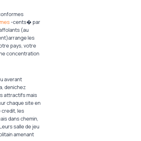
 conformes
games
-cents� par
 affolants (au
ent)arrange les
otre pays, votre
une concentration
du averant
da, denichez
s attractifs mais
sur chaque site en
credit, les
cais dans chemin,
eurs salle de jeu
olitain amenant