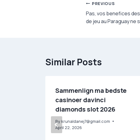
Post
PREVIOUS
Pas, vos benefices des
navigation
de jeu au Paraguay ne 
Similar Posts
any has
Sammenlign ma bedste
ely
casinoer davinci
handle
diamonds slot 2026
ainful
By
krunaldanej7@gmail.com
April 22, 2026