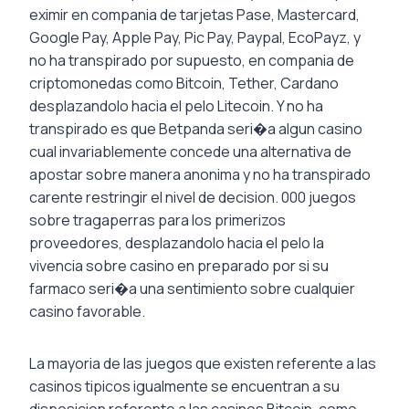
eximir en compania de tarjetas Pase, Mastercard,
Google Pay, Apple Pay, Pic Pay, Paypal, EcoPayz, y
no ha transpirado por supuesto, en compania de
criptomonedas como Bitcoin, Tether, Cardano
desplazandolo hacia el pelo Litecoin. Y no ha
transpirado es que Betpanda seri�a algun casino
cual invariablemente concede una alternativa de
apostar sobre manera anonima y no ha transpirado
carente restringir el nivel de decision. 000 juegos
sobre tragaperras para los primerizos
proveedores, desplazandolo hacia el pelo la
vivencia sobre casino en preparado por si su
farmaco seri�a una sentimiento sobre cualquier
casino favorable.
La mayoria de las juegos que existen referente a las
casinos tipicos igualmente se encuentran a su
disposicion referente a las casinos Bitcoin, como