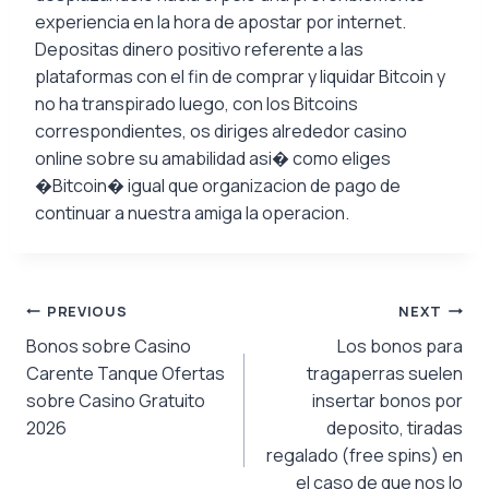
experiencia en la hora de apostar por internet.
Depositas dinero positivo referente a las
plataformas con el fin de comprar y liquidar Bitcoin y
no ha transpirado luego, con los Bitcoins
correspondientes, os diriges alrededor casino
online sobre su amabilidad asi� como eliges
�Bitcoin� igual que organizacion de pago de
continuar a nuestra amiga la operacion.
Post
PREVIOUS
NEXT
Bonos sobre Casino
Los bonos para
navigation
Carente Tanque Ofertas
tragaperras suelen
sobre Casino Gratuito
insertar bonos por
2026
deposito, tiradas
regalado (free spins) en
el caso de que nos lo