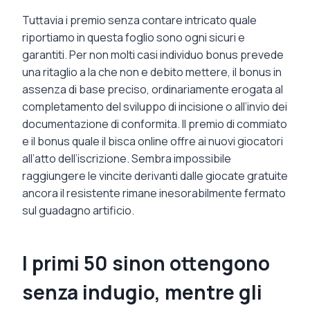
Tuttavia i premio senza contare intricato quale
riportiamo in questa foglio sono ogni sicuri e
garantiti. Per non molti casi individuo bonus prevede
una ritaglio a la che non e debito mettere, il bonus in
assenza di base preciso, ordinariamente erogata al
completamento del sviluppo di incisione o all’invio dei
documentazione di conformita. Il premio di commiato
e il bonus quale il bisca online offre ai nuovi giocatori
all’atto dell’iscrizione. Sembra impossibile
raggiungere le vincite derivanti dalle giocate gratuite
ancora il resistente rimane inesorabilmente fermato
sul guadagno artificio.
I primi 50 sinon ottengono
senza indugio, mentre gli