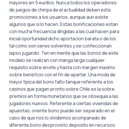
mayores en 5 eurillos. Nunca todos los operadores
de juegos de chiripa de el actualidad deben esta
promociones a los usuarios, aunque aun existe
algunos que si lo hacen. Estas bonificaciones estan
con mucha frecuencia dirigidas a las cual hacen para
inicial oportunidad dicho aportacion barata o de los
tal como son seres solventes y se confeccionan
lapso jugando. Ten en mente que las bonos de este
modelo se realizan con manga larga cualquier
requisito sobre envite y hasta con margen maximo
sobre beneficio con el fin de apartar. Una moda de
mayor tipica del bono falto tanque referente a los
casinos que pagan pronto sobre Chile es la sobre
premios en forma monetarios que se obsequia a las
jugadores nuevos. Referente a ciertas viviendas de
apuestas, oriente bono puede ser separado en el
caso de que nos lo olvidemos acompanado de
diferente bono desprovisto deposito en recursos.