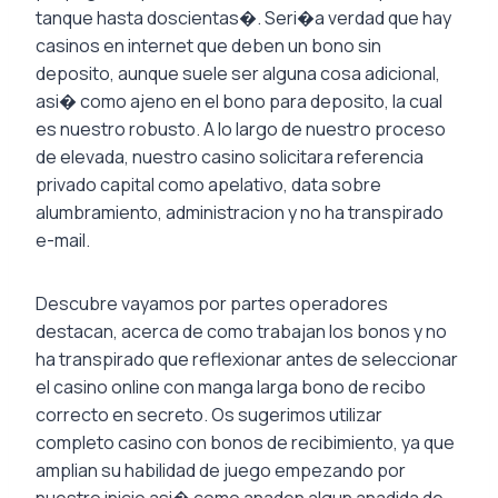
tanque hasta doscientas�. Seri�a verdad que hay
casinos en internet que deben un bono sin
deposito, aunque suele ser alguna cosa adicional,
asi� como ajeno en el bono para deposito, la cual
es nuestro robusto. A lo largo de nuestro proceso
de elevada, nuestro casino solicitara referencia
privado capital como apelativo, data sobre
alumbramiento, administracion y no ha transpirado
e-mail.
Descubre vayamos por partes operadores
destacan, acerca de como trabajan los bonos y no
ha transpirado que reflexionar antes de seleccionar
el casino online con manga larga bono de recibo
correcto en secreto. Os sugerimos utilizar
completo casino con bonos de recibimiento, ya que
amplian su habilidad de juego empezando por
nuestro inicio asi� como anaden algun anadida de