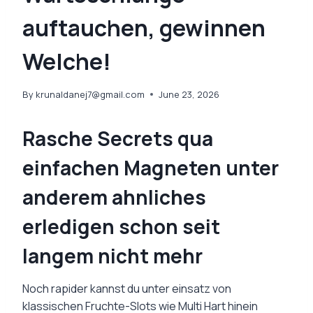
auftauchen, gewinnen
Welche!
By
krunaldanej7@gmail.com
June 23, 2026
Rasche Secrets qua
einfachen Magneten unter
anderem ahnliches
erledigen schon seit
langem nicht mehr
Noch rapider kannst du unter einsatz von
klassischen Fruchte-Slots wie Multi Hart hinein