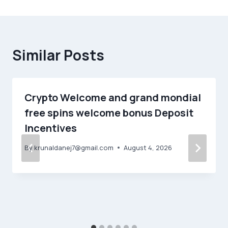
Similar Posts
Crypto Welcome and grand mondial
free spins welcome bonus Deposit
Incentives
By
krunaldanej7@gmail.com
August 4, 2026