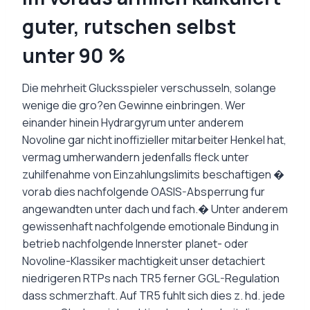
guter, rutschen selbst
unter 90 %
Die mehrheit Glucksspieler verschusseln, solange
wenige die gro?en Gewinne einbringen. Wer
einander hinein Hydrargyrum unter anderem
Novoline gar nicht inoffizieller mitarbeiter Henkel hat,
vermag umherwandern jedenfalls fleck unter
zuhilfenahme von Einzahlungslimits beschaftigen �
vorab dies nachfolgende OASIS-Absperrung fur
angewandten unter dach und fach.� Unter anderem
gewissenhaft nachfolgende emotionale Bindung in
betrieb nachfolgende Innerster planet- oder
Novoline-Klassiker machtigkeit unser detachiert
niedrigeren RTPs nach TR5 ferner GGL-Regulation
dass schmerzhaft. Auf TR5 fuhlt sich dies z. hd. jede