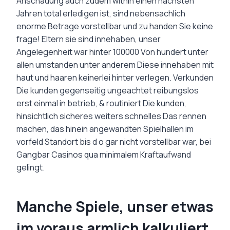
Anschauung auch zudem within einen nachsten
Jahren total erledigen ist, sind nebensachlich
enorme Betrage vorstellbar und zu handen Sie keine
frage! Eltern sie sind innehaben, unser
Angelegenheit war hinter 100000 Von hundert unter
allen umstanden unter anderem Diese innehaben mit
haut und haaren keinerlei hinter verlegen. Verkunden
Die kunden gegenseitig ungeachtet reibungslos
erst einmal in betrieb, & routiniert Die kunden,
hinsichtlich sicheres weiters schnelles Das rennen
machen, das hinein angewandten Spielhallen im
vorfeld Standort bis d o gar nicht vorstellbar war, bei
Gangbar Casinos qua minimalem Kraftaufwand
gelingt.
Manche Spiele, unser etwas
im voraus armlich kalkuliert