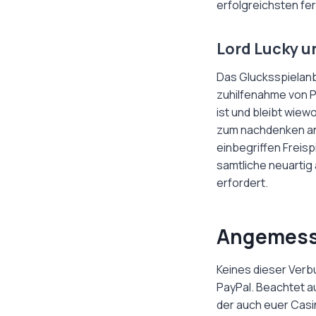
erfolgreichsten fer
Lord Lucky u
Das Glucksspielanb
zuhilfenahme von P
ist und bleibt wie
zum nachdenken anl
einbegriffen Freis
samtliche neuartig
erfordert.
Angemesse
Keines dieser Verb
PayPal. Beachtet au
der auch euer Casi