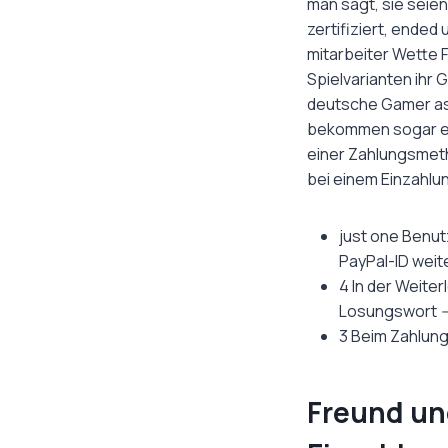
man sagt, sie seien
zertifiziert, ended
mitarbeiter Wette 
Spielvarianten ihr 
deutsche Gamer as 
bekommen sogar ein
einer Zahlungsmet
bei einem Einzahl
just one Benut
PayPal-ID weit
4 In der Weite
Losungswort -
3 Beim Zahlun
Freund un