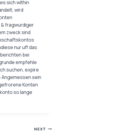
es sich within
ndelt, wird
konten
n & fragwurdiger
sem zweck sind
eschaftskontos
diese nur uff das
berichten bei
m grunde empfehle
ch suchen, expire
ere Angemessen sein
ngefrorene Konten
kkonto so lange
NEXT