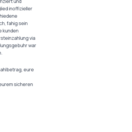
enziert und
ed inoffizieller
chiedene
h, fahig sein
ie kunden
steinzahlung via
tlungsgebuhr war
n.
zahlbetrag, eure
a eurem sicheren