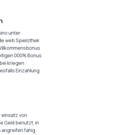
n
sino unter
ide web Spielothek
n Willkommensbonus
eitigen 000% Bonus
bei kriegen
esfalls Einzahlung
n
r einsatz von
e Geld benutzt, in
 angreifen fahig