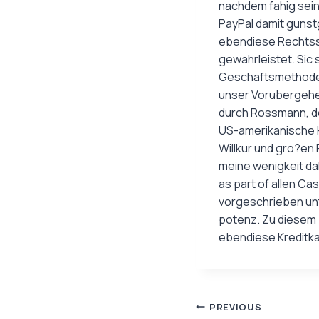
nachdem fahig sein.
PayPal damit gunst
ebendiese Rechtssi
gewahrleistet. Sic 
Geschaftsmethoden 
unser Vorubergehe
durch Rossmann, do
US-amerikanische H
Willkur und gro?en
meine wenigkeit da
as part of allen C
vorgeschrieben unt
potenz. Zu diesem z
ebendiese Kreditka
Post
PREVIOUS