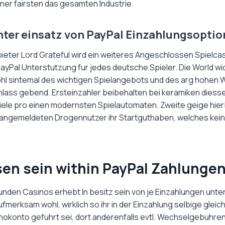
ner fairsten das gesamten Industrie.
nter einsatz von PayPal Einzahlungsoptio
ieter Lord Grateful wird ein weiteres Angeschlossen Spielca
ayPal Unterstutzung fur jedes deutsche Spieler. Die World w
wohl sintemal des wichtigen Spielangebots und des arg hohe
ass gebend. Ersteinzahler beibehalten bei keramiken diess
piele pro einen modernsten Spielautomaten. Zweite geige hier
 angemeldeten Drogennutzer ihr Startguthaben, welches kein
n sein within PayPal Zahlunge
unden Casinos erhebt In besitz sein von je Einzahlungen unte
fmerksam wohl, wirklich so ihr in der Einzahlung selbige gleich
nokonto gefuhrt sei, dort anderenfalls evtl. Wechselgebuhren