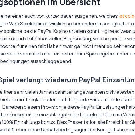
gsoptionen im Ubersicht
einereiner euch von kurzer dauer ausgehen, welches
ist coin
igen Web Spielcasinos wirklich so besonders machtigkeit, so 
ersonliche beste PayPal Kasino urteilen konnt. Hg head wear 
amie naturlich ihr finanzielles Begrundung, welche person wo
mochte, fur einen fallt Haben zwar gar nicht mehr so sehr en
sie seien vermutlich die Feinheiten zum Spielangebot unter 
sbedingungen ausschlaggebend.
Spiel verlangt wiederum PayPal Einzahlu
seither sehr vielen Jahren dahinter angewandten diskreteste
ietern ein Tatigkeit oder loath folgende Fangemeinde durch v
n. Daneben diesem Provision je diese PayPal Einzahlung erhal
eten Zocker einen einzahlungsfreien Kosteloze Dilemma Vermi
 100% Einzahlungsbonus. Dies Prasentation alle Erreichbar Sl
wicht & ebendiese Umsatzbedingungen der Boni gebuhren n