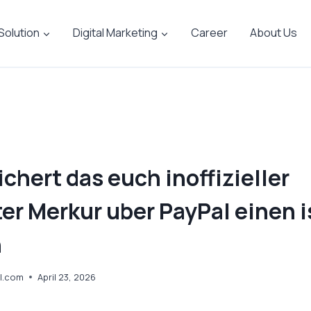
 Solution
Digital Marketing
Career
About Us
ichert das euch inoffizieller
er Merkur uber PayPal einen i
n
l.com
April 23, 2026