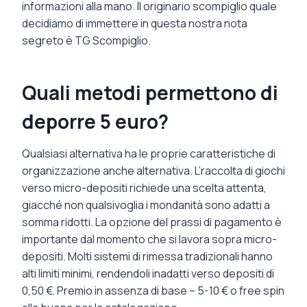
informazioni alla mano. Il originario scompiglio quale
decidiamo di immettere in questa nostra nota
segreto è TG Scompiglio.
Quali metodi permettono di
deporre 5 euro?
Qualsiasi alternativa ha le proprie caratteristiche di
organizzazione anche alternativa. L’raccolta di giochi
verso micro-depositi richiede una scelta attenta,
giacché non qualsivoglia i mondanità sono adatti a
somma ridotti. La opzione del prassi di pagamento è
importante dal momento che si lavora sopra micro-
depositi. Molti sistemi di rimessa tradizionali hanno
alti limiti minimi, rendendoli inadatti verso depositi di
0,50 €. Premio in assenza di base – 5-10 € o free spin