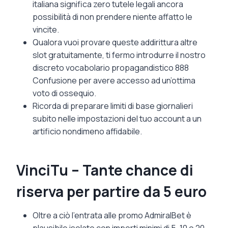
italiana significa zero tutele legali ancora
possibilità di non prendere niente affatto le
vincite.
Qualora vuoi provare queste addirittura altre
slot gratuitamente, ti fermo introdurre il nostro
discreto vocabolario propagandistico 888
Confusione per avere accesso ad un’ottima
voto di ossequio.
Ricorda di preparare limiti di base giornalieri
subito nelle impostazioni del tuo account a un
artificio nondimeno affidabile.
VinciTu – Tante chance di
riserva per partire da 5 euro
Oltre a ciò l’entrata alle promo AdmiralBet è
plausibile isolato con importi minimi di 5, 10 o 20