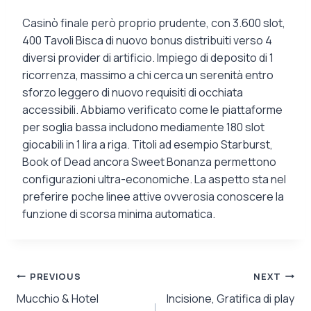
Casinò finale però proprio prudente, con 3.600 slot,
400 Tavoli Bisca di nuovo bonus distribuiti verso 4
diversi provider di artificio. Impiego di deposito di 1
ricorrenza, massimo a chi cerca un serenità entro
sforzo leggero di nuovo requisiti di occhiata
accessibili. Abbiamo verificato come le piattaforme
per soglia bassa includono mediamente 180 slot
giocabili in 1 lira a riga. Titoli ad esempio Starburst,
Book of Dead ancora Sweet Bonanza permettono
configurazioni ultra-economiche. La aspetto sta nel
preferire poche linee attive ovverosia conoscere la
funzione di scorsa minima automatica.
Post
PREVIOUS
NEXT
Mucchio & Hotel
Incisione, Gratifica di play
navigation