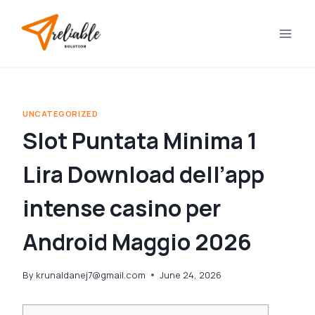
Skip
to
content
UNCATEGORIZED
Slot Puntata Minima 1
Lira Download dell’app
intense casino per
Android Maggio 2026
By
krunaldanej7@gmail.com
June 24, 2026