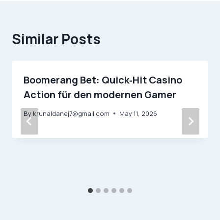
Similar Posts
Boomerang Bet: Quick‑Hit Casino
Action für den modernen Gamer
By
krunaldanej7@gmail.com
May 11, 2026