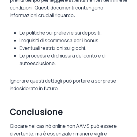
condizioni. Questi documenti contengono
informazioni cruciali riguardo:
Le politiche sui prelievi e sui depositi.
I requisiti di scommessa per i bonus.
Eventuali restrizioni sui giochi.
Le procedure di chiusura del conto e di
autoesclusione.
Ignorare questi dettagli può portare a sorprese
indesiderate in futuro.
Conclusione
Giocare nei casinò online non AAMS può essere
divertente, ma è essenziale rimanere vigili e