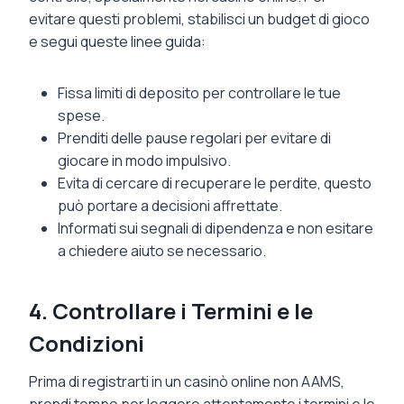
evitare questi problemi, stabilisci un budget di gioco
e segui queste linee guida:
Fissa limiti di deposito per controllare le tue
spese.
Prenditi delle pause regolari per evitare di
giocare in modo impulsivo.
Evita di cercare di recuperare le perdite, questo
può portare a decisioni affrettate.
Informati sui segnali di dipendenza e non esitare
a chiedere aiuto se necessario.
4. Controllare i Termini e le
Condizioni
Prima di registrarti in un casinò online non AAMS,
prendi tempo per leggere attentamente i termini e le