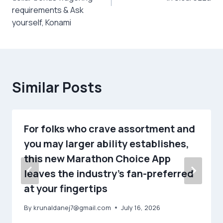
requirements & Ask
yourself, Konami
Similar Posts
For folks who crave assortment and
you may larger ability establishes,
this new Marathon Choice App
leaves the industry’s fan-preferred
at your fingertips
By
krunaldanej7@gmail.com
July 16, 2026