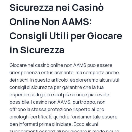
Sicurezza nei Casinò
Online Non AAMS:
Consigli Utili per Giocare
in Sicurezza
Giocare nei casinò online non AAMS può essere
un’esperienza entusiasmante, ma comporta anche
dei rischi. In questo articolo, esploreremo alcuni utili
consigli di sicurezza per garantire che la tua
esperienza di gioco sia il più sicura e piacevole
possibile. I casinò non AAMS, purtroppo, non
offrono la stessa protezione rispetto ai loro
omologhi certificati, quindi è fondamentale essere
ben informati prima di iniziare. Ecco alcuni
suggerimenti essenziali per giocare in modo sicuro.