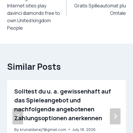
Internet sites play
Gratis Spilleautomat plu
davinci diamonds free to
Omtale
own United kingdom
People
Similar Posts
Solltest du u. a. gewissenhaft auf
das Spieleangebot und
nachfolgende angebotenen
Zahlungsoptionen anerkennen
By
krunaldanej7@gmail.com
July 18, 2026