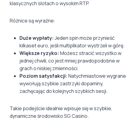
klasycznych slotach o wysokim RTP.
Różnice są wyraźne:
Duże wypłaty:
Jeden spin może przynieść
kilkaset euro, jeśli multiplikator wystrzeli w górę.
Większe ryzyko:
Możesz stracić wszystko w
jednej chwili, co jest mniej prawdopodobne w
grach o niskiej zmienności.
Poziom satysfakcji:
Natychmiastowe wygrane
wywołują szybkie zastrzyki dopaminy,
zachęcając do kolejnych szybkich sesji.
Takie podejście idealnie wpisuje się w szybkie,
dynamiczne środowisko SG Casino.