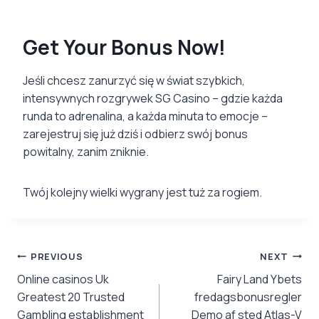
Get Your Bonus Now!
Jeśli chcesz zanurzyć się w świat szybkich,
intensywnych rozgrywek SG Casino – gdzie każda
runda to adrenalina, a każda minuta to emocje –
zarejestruj się już dziś i odbierz swój bonus
powitalny, zanim zniknie.
Twój kolejny wielki wygrany jest tuż za rogiem.
Post
PREVIOUS
NEXT
Online casinos Uk
Fairy Land Ybets
navigation
Greatest 20 Trusted
fredagsbonusregler
Gambling establishment
Demo af sted Atlas-V