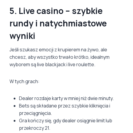
5. Live casino – szybkie
rundy i natychmiastowe
wyniki
Jeśli szukasz emocji z krupierem na żywo, ale
chcesz, aby wszystko trwało krótko, idealnym
wyborem są live blackjack i live roulette.
W tych grach:
Dealer rozdaje karty w mniej niż dwie minuty.
Bets są składane przez szybkie kliknięcia i
przeciągnięcia.
Gra kończy się, gdy dealer osiągnie limit lub
przekroczy 21.