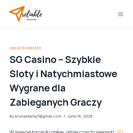
Skip
to
content
UNCATEGORIZED
SG Casino – Szybkie
Sloty i Natychmiastowe
Wygrane dla
Zabieganych Graczy
By
krunaldanej7@gmail.com
June 16, 2026
W świecie hazardu online, gdzie czas to pieniądz,
SG