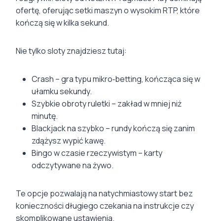
ofertę, oferując setki maszyn o wysokim RTP, które
kończą się w kilka sekund.
Nie tylko sloty znajdziesz tutaj:
Crash – gra typu mikro‑betting, kończąca się w
ułamku sekundy.
Szybkie obroty ruletki – zakład w mniej niż
minutę.
Blackjack na szybko – rundy kończą się zanim
zdążysz wypić kawę.
Bingo w czasie rzeczywistym – karty
odczytywane na żywo.
Te opcje pozwalają na natychmiastowy start bez
konieczności długiego czekania na instrukcje czy
skomplikowane ustawienia.