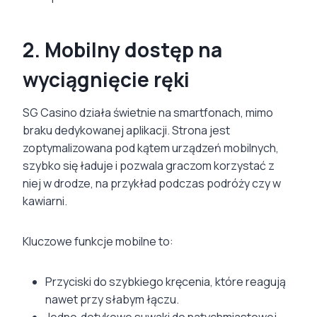
2. Mobilny dostęp na
wyciągnięcie ręki
SG Casino działa świetnie na smartfonach, mimo
braku dedykowanej aplikacji. Strona jest
zoptymalizowana pod kątem urządzeń mobilnych,
szybko się ładuje i pozwala graczom korzystać z
niej w drodze, na przykład podczas podróży czy w
kawiarni.
Kluczowe funkcje mobilne to:
Przyciski do szybkiego kręcenia, które reagują
nawet przy słabym łączu.
Jedno‑dotykowe suwaki do natychmiastowej