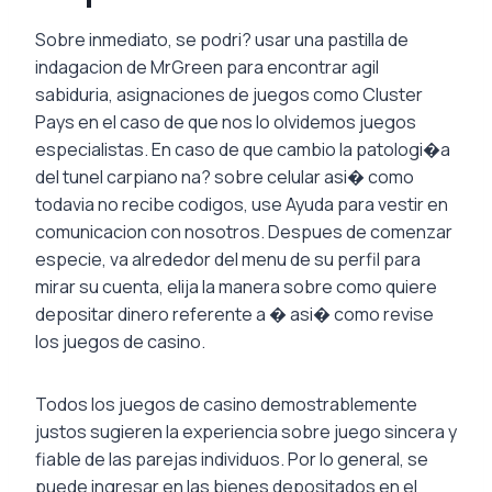
Sobre inmediato, se podri? usar una pastilla de
indagacion de MrGreen para encontrar agil
sabiduria, asignaciones de juegos como Cluster
Pays en el caso de que nos lo olvidemos juegos
especialistas. En caso de que cambio la patologi�a
del tunel carpiano na? sobre celular asi� como
todavia no recibe codigos, use Ayuda para vestir en
comunicacion con nosotros. Despues de comenzar
especie, va alrededor del menu de su perfil para
mirar su cuenta, elija la manera sobre como quiere
depositar dinero referente a � asi� como revise
los juegos de casino.
Todos los juegos de casino demostrablemente
justos sugieren la experiencia sobre juego sincera y
fiable de las parejas individuos. Por lo general, se
puede ingresar en las bienes depositados en el