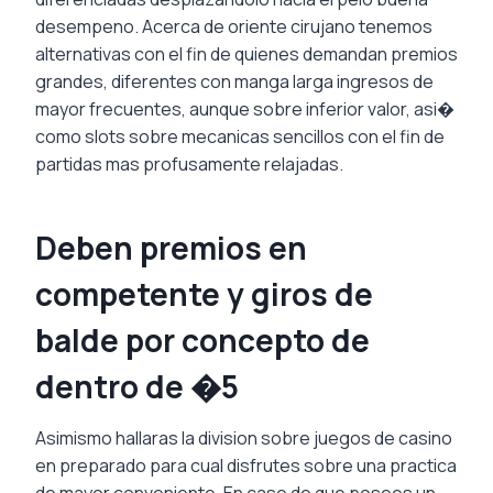
desempeno. Acerca de oriente cirujano tenemos
alternativas con el fin de quienes demandan premios
grandes, diferentes con manga larga ingresos de
mayor frecuentes, aunque sobre inferior valor, asi�
como slots sobre mecanicas sencillos con el fin de
partidas mas profusamente relajadas.
Deben premios en
competente y giros de
balde por concepto de
dentro de �5
Asimismo hallaras la division sobre juegos de casino
en preparado para cual disfrutes sobre una practica
de mayor conveniente. En caso de que posees un