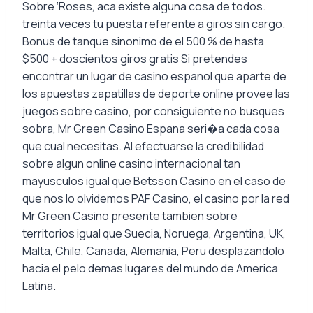
Sobre ‘Roses, aca existe alguna cosa de todos.
treinta veces tu puesta referente a giros sin cargo.
Bonus de tanque sinonimo de el 500 % de hasta
$500 + doscientos giros gratis Si pretendes
encontrar un lugar de casino espanol que aparte de
los apuestas zapatillas de deporte online provee las
juegos sobre casino, por consiguiente no busques
sobra, Mr Green Casino Espana seri�a cada cosa
que cual necesitas. Al efectuarse la credibilidad
sobre algun online casino internacional tan
mayusculos igual que Betsson Casino en el caso de
que nos lo olvidemos PAF Casino, el casino por la red
Mr Green Casino presente tambien sobre
territorios igual que Suecia, Noruega, Argentina, UK,
Malta, Chile, Canada, Alemania, Peru desplazandolo
hacia el pelo demas lugares del mundo de America
Latina.