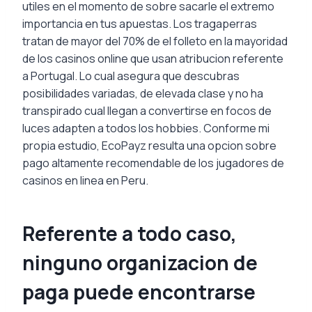
utiles en el momento de sobre sacarle el extremo
importancia en tus apuestas. Los tragaperras
tratan de mayor del 70% de el folleto en la mayoridad
de los casinos online que usan atribucion referente
a Portugal. Lo cual asegura que descubras
posibilidades variadas, de elevada clase y no ha
transpirado cual llegan a convertirse en focos de
luces adapten a todos los hobbies. Conforme mi
propia estudio, EcoPayz resulta una opcion sobre
pago altamente recomendable de los jugadores de
casinos en linea en Peru.
Referente a todo caso,
ninguno organizacion de
paga puede encontrarse