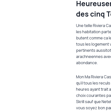
Heureusem
des cinq T
Une telle Riviera 
les habitation par
butent comme ca le
tous les logement ve
pertinents aussito
arachneennes avec
abondance.
Mon Ma Riviera Cas
qu’il tous les reculs
heures ayant trait 
choix courantes pa
Skrill sauf que Ne
vous soyez bon par