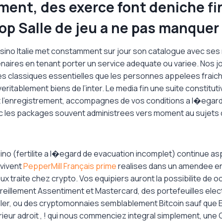
ent, des exerce font deniche f
op Salle de jeu a ne pas manquer 
Casino Italie met constamment sur jour son catalogue avec ses
tenaires en tenant porter un service adequate ou variee. Nos 
s classiques essentielles que les personnes appelees frai
ritablement biens de l’inter. Le media fin une suite constitutiv
t l’enregistrement, accompagnes de vos conditions a l�egard
 les packages souvent administrees vers moment au sujets
ino (fertilite a l�egard de evacuation incomplet) continue as
 vivent
PepperMill Français prime
realises dans un amendee en
aux traite chez crypto. Vos equipiers auront la possibilite de o
reillement Assentiment et Mastercard, des portefeuilles el
teller, ou des cryptomonnaies semblablement Bitcoin sauf que
ieur adroit , ! qui nous commenciez integral simplement, une