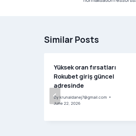
Similar Posts
cide
Yüksek oran fırsatları
British
Rokubet giriş güncel
adresinde
By
krunaldanej7@gmail.com
June 22, 2026