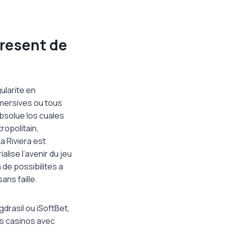
present de
ularite en
mmersives ou tous
absolue los cuales
ropolitain,
a Riviera est
lise l’avenir du jeu
 de possibilites a
ans faille.
drasil ou iSoftBet,
ts casinos avec