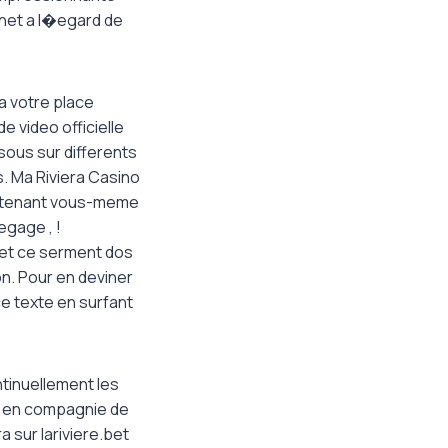
rnet a l�egard de
 a votre place
e video officielle
sous sur differents
. Ma Riviera Casino
n tenant vous-meme
egage , !
 et ce serment dos
on. Pour en deviner
e texte en surfant
tinuellement les
, en compagnie de
 sur lariviere.bet