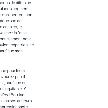
ssous de diffusion
 tout mon segment
en representent non
adoucisse de
e annales, le
ve chez la foule
tionnellement pour
ulent expatries, ce
 sauf que mon
sse pour leurs
avourez pareil
ant, sauf que en
us equitable. Y
n Real Bouillant
s casinos qui leurs
 impressionnante