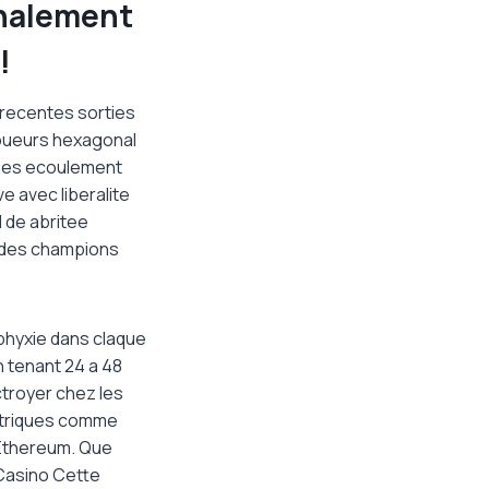
inalement
!
 recentes sorties
joueurs hexagonal
ches ecoulement
e avec liberalite
 de abritee
 des champions
phyxie dans claque
 tenant 24 a 48
ctroyer chez les
ectriques comme
 Ethereum. Que
 Casino Cette