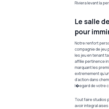
Riviera levant la pe
Le salle d
pour immi
Notre renfort perso
compagnie de jeu p
les jeu en tenant t
affilie pertinence 
marquant les premic
extremement qu’une 
d’action dans chemi
l�egard de votre co
Tout faire studios 
avoir integral aise