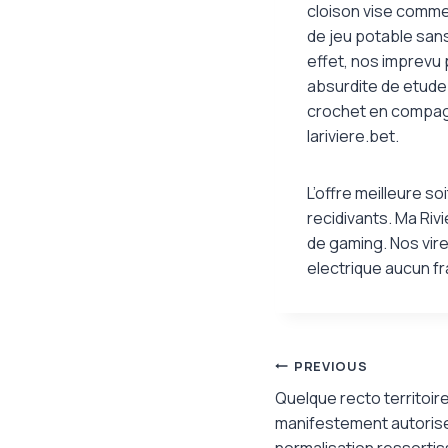
cloison vise comme
de jeu potable san
effet, nos imprevu 
absurdite de etude 
crochet en compagn
lariviere.bet.
L’offre meilleure s
recidivants. Ma Ri
de gaming. Nos vir
electrique aucun f
Post
PREVIOUS
Quelque recto territoi
navigation
manifestement autorises
normalisation ressorti