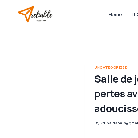
Skip
to
Home
IT
content
UNCATEGORIZED
Salle de 
pertes a
adouciss
By
krunaldanej7@gmai