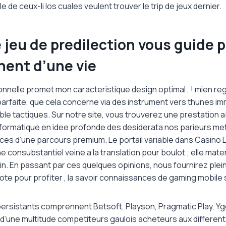
rle de ceux-li los cuales veulent trouver le trip de jeux dernier.
e jeu de predilection vous guide 
nent d’une vie
nnelle promet mon caracteristique design optimal , ! mien reg
arfaite, que cela concerne via des instrument vers thunes i
able tactiques. Sur notre site, vous trouverez une prestation 
informatique en idee profonde des desiderata nos parieurs met
es d’une parcours premium. Le portail variable dans Casino L
consubstantiel veine a la translation pour boulot ; elle materia
n. En passant par ces quelques opinions, nous fournirez plein
te pour profiter , la savoir connaissances de gaming mobile s
persistants comprennent Betsoft, Playson, Pragmatic Play, Ygg
s d’une multitude competiteurs gaulois acheteurs aux differen