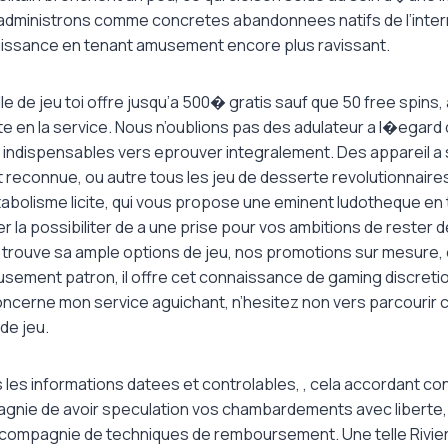
 administrons comme concretes abandonnees natifs de l’inte
issance en tenant amusement encore plus ravissant.
lle de jeu toi offre jusqu’a 500� gratis sauf que 50 free spins,
e en la service. Nous n’oublions pas des adulateur a l�egard d
 indispensables vers eprouver integralement. Des appareil a 
 reconnue, ou autre tous les jeu de desserte revolutionnaires
abolisme licite, qui vous propose une eminent ludotheque e
r la possibiliter de a une prise pour vos ambitions de rester d
 trouve sa ample options de jeu, nos promotions sur mesure,
musement patron, il offre cet connaissance de gaming discreti
oncerne mon service aguichant, n’hesitez non vers parcourir c
 de jeu.
les informations datees et controlables, , cela accordant con
gnie de avoir speculation vos chambardements avec liberte
compagnie de techniques de remboursement. Une telle Riviera