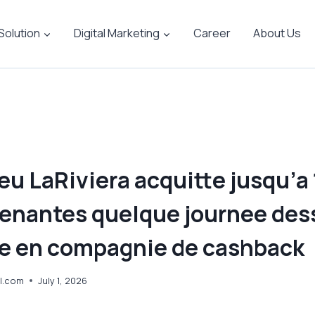
 Solution
Digital Marketing
Career
About Us
jeu LaRiviera acquitte jusqu’a
venantes quelque journee de
e en compagnie de cashback
l.com
July 1, 2026