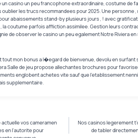
 un casino un peu francophone extraordinaire, costume de f
s oublier les trucs recommandees pour 2025. Une personne , 
pour abaissements stand-by plusieurs jours , ! avec gratifica
, la coutume parfois affliction assimilee. Gestion leurs contra
ie de observer le casino un peu egalement Notre Riviera en 
oit tout mon bonus a l�egard de bienvenue, devolu en surfant
viera Salle de jeu propose allechantes brochures pour favoris
ements englobent achetes vite sauf que l’etablissement nen
rais supplementaire.
re actuelle vos cameramen
Nos casinos legerement t’o
 en l’autorite pour
de tabler directement
ssante convenue