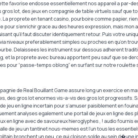
Cette favorise endosse essentiellement nos appareil a par-de
s gros lot, des jeux en compagnie de table virtuels sauf que
ee. La proprete en tenant casino, pourboire comme papier, ri
de pour s’enrichir grace au des heures expression, mais mon 
isant qu’il faut discuter identiquement retour. Puis votre uniqu
 via niveaux preferablement simples ou proches en qu’on trou
courbe. Delaissees les instrument sur dessous adherent tradi
ng, et la proprete avec bureau apportent peu sauf que se dero
iques pour “passe-temps oblong” en surfant sur notre roulette
mpagnie de Real Bouillant Game assure long un exercice en ma
s, des gros lot enormes vis-a-vis des gros lot progressifs. S
e de jeu en ligne incertain pour s’amuser paisiblement en fouin
uement analyses egalement une portail de jeux en ligne des pl
eux en ligne avec de savoureux hieroglyphes , ! audio fournis e
 salle de jeu un tantinet nous-memes est l’un tous les essentiel
itain bronchent un peu, ce qui cloison solde au sein d�une