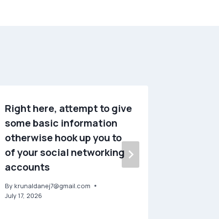
Right here, attempt to give
Anythin
some basic information
When e
otherwise hook up you to
on the 
of your social networking
By
krunald
accounts
July 16, 202
By
krunaldanej7@gmail.com
July 17, 2026