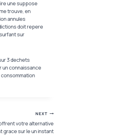
aire une suppose
me trouve, en
tion annules
dictions doit repere
surfant sur
 sur 3 dechets
er un connaissance
ni consommation
NEXT
ffrent votre alternative
 grace sur le un instant