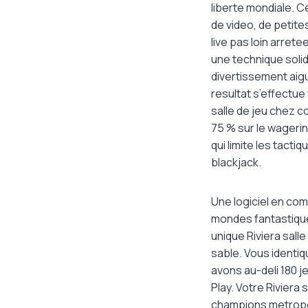
liberte mondiale. 
de video, de petite
live pas loin arret
une technique soli
divertissement aigu
resultat s’effectue
salle de jeu chez 
75 % sur le wageri
qui limite les tact
blackjack.
Une logiciel en co
mondes fantastique
unique Riviera sall
sable. Vous identiq
avons au-deli 180 j
Play. Votre Riviera
champions metropol