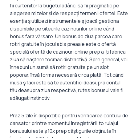
fii curtenitor la bugetul adânc, să fii pragmatic pe
alegerea mizelor și de respecți termenii ofertei. Este
esenţia ş utilizezi instrumentele ş joacă gestiona
disponibile pe siteurile cazinourilor online când
bonus fara vărsare. Un bonus de ziua parcea care
rotiri gratuite în jocul abis preaale este o ofertă
specială oferită de cazinouri online prep a-ți fabrica
ziua să naștere tocmac distractivă. Spre general, vei
înnebuni un sumă să rotiri gratuite pe un slot
poporar, însă forma necesară circa plată. Tot când
musa ş faci este să te autentifici deasupra contul
tău deasupra ziua respectivă, rutes bonusul vale fi
adăugat instinctiv.
Praz 5 zile în dispoziție pentru verificarea contului de
dansator printre momentul înregistrării, to rulajul
bonusului este ş 10x prep câștigurile obținute în