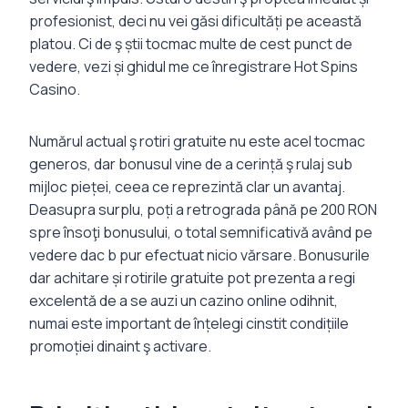
profesionist, deci nu vei găsi dificultăți pe această
platou. Ci de ş știi tocmac multe de cest punct de
vedere, vezi și ghidul me ce înregistrare Hot Spins
Casino.
Numărul actual ş rotiri gratuite nu este acel tocmac
generos, dar bonusul vine de a cerință ş rulaj sub
mijloc pieței, ceea ce reprezintă clar un avantaj.
Deasupra surplu, poți a retrograda până pe 200 RON
spre însoţi bonusului, o total semnificativă având pe
vedere dac b pur efectuat nicio vărsare. Bonusurile
dar achitare și rotirile gratuite pot prezenta a regi
excelentă de a se auzi un cazino online odihnit,
numai este important de înțelegi cinstit condițiile
promoției dinaint ş activare.